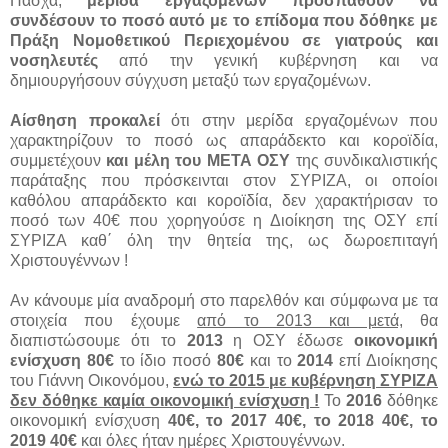
Πάσχα,
μερίδα εργαζομένων προσπαθούν να
συνδέσουν το ποσό αυτό με το επίδομα που δόθηκε με
Πράξη Νομοθετικού Περιεχομένου σε γιατρούς και
νοσηλευτές
από την γενική κυβέρνηση και να
δημιουργήσουν σύγχυση μεταξύ των εργαζομένων.
Αίσθηση προκαλεί
ότι στην μερίδα εργαζομένων που
χαρακτηρίζουν το ποσό ως απαράδεκτο και κοροϊδία,
συμμετέχουν
και μέλη του ΜΕΤΑ ΟΣΥ
της συνδικαλιστικής
παράταξης που πρόσκεινται στον ΣΥΡΙΖΑ, οι οποίοι
καθόλου απαράδεκτο και κοροϊδία, δεν χαρακτήρισαν το
ποσό των 40€ που χορηγούσε η Διοίκηση της ΟΣΥ επί
ΣΥΡΙΖΑ καθ΄ όλη την θητεία της, ως δωροεπιταγή
Χριστουγέννων !
Αν κάνουμε μία αναδρομή στο παρελθόν και σύμφωνα με τα
στοιχεία που έχουμε
από το 2013 και μετά,
θα
διαπιστώσουμε ότι το
2013
η ΟΣΥ έδωσε
οικονομική
ενίσχυση 80€
το ίδιο ποσό
80€
και το
2014
επί Διοίκησης
του Γιάννη Οικονόμου,
ενώ το 2015 με κυβέρνηση ΣΥΡΙΖΑ
δεν δόθηκε καμία οικονομική ενίσχυση !
Το
2016
δόθηκε
οικονομική ενίσχυση
40€, το 2017 40€, το 2018 40€, το
2019 40€
και όλες ήταν ημέρες Χριστουγέννων.