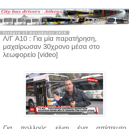
Τετάρτη 17 Οκτωβρίου 2018
Λ/Γ Α10 : Για μία παρατήρηση,
μαχαίρωσαν 30χρονο μέσα στο
λεωφορείο [video]
Για πολλούς είναι ένα απίστευτο