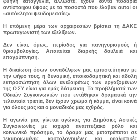
φθηνή καταγγελία, άλλωστε, έχουν κοντά ποδάρια
αντίστοιχου ύψους με τα ποσοστά που έλαβαν αυτοί οι
«αυτόκλητοι ψευδομεσσίες»…
Η επόμενη μέρα των αρχαιρεσιών βρίσκει τη ΔΑΚΕ
πρωταγωνιστή των εξελίξεων.
Δεν είναι, όμως, περίοδος για πανηγυρισμούς ή
θριαμβολογίες. Απαιτείται διαρκής δουλειά και
επαγρύπνηση.
Η δικαίωση όσων συναδέλφων μας εμπιστεύτηκαν με
την ψήφο τους, η δυναμική, εποικοδομητική και άδολη
εκπροσώπηση όλων ανεξαιρέτως των εργαζομένων
της Ο.ΣΥ είναι για εμάς δέσμευση. Τα προβλήματά των
Οδικών Συγκοινωνιών που εντάθηκαν δραματικά την
τελευταία τριετία, δεν έχουν χρώμα ή κόμμα, είναι κοινά
για όλους μας και ο μοναδικός μας εχθρός.
Η αγωνία μας γίνεται αγώνας για Δημόσιες Αστικές
Συγκοινωνίες με ισχυρό αναπτυξιακό ρόλο και
κοινωνικό πρόσημο, το όραμά μας μετατρέπεται σε
τεκμηριωμένες, κοστολογημένες και ρεαλιστικές