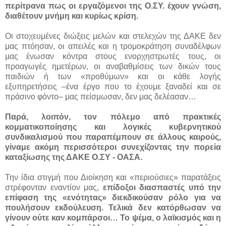
περίτρανα πως οι εργαζόμενοι της Ο.ΣΥ. έχουν γνώση,
διαθέτουν μνήμη και κυρίως κρίση.
Οι στοχευμένες διώξεις μελών και στελεχών της ΔΑΚΕ δεν
μας πτόησαν, οι απειλές και η τρομοκράτηση συναδέλφων
μας ένωσαν κόντρα στους ενορχηστρωτές τους, οι
προαγωγές ημετέρων, οι αναβαθμίσεις των δικών τους
παιδιών ή των «προθύμων» και οι κάθε λογής
εξυπηρετήσεις –ένα έργο που το έχουμε ξαναδεί και σε
πράσινο φόντο– μας πείσμωσαν, δεν μας δελέασαν…
Παρά, λοιπόν, τον πόλεμο από πρακτικές
κομματικοποίησης και λογικές κυβερνητικού
συνδικαλισμού που παραπέμπουν σε άλλους καιρούς,
γίναμε ακόμη περισσότεροι συνεχίζοντας την πορεία
καταξίωσης της ΔΑΚΕ Ο.ΣΥ - ΟΑΣΑ.
Την ίδια στιγμή που Διοίκηση και «περιούσιες» παρατάξεις
στρέφονταν εναντίον μας,
επίδοξοι διασπαστές υπό την
επίφαση της «ενότητας» διεκδικούσαν ρόλο για να
πουλήσουν εκδούλευση. Τελικά δεν κατόρθωσαν να
γίνουν ούτε καν κομπάρσοι… Το ψέμα, ο λαϊκισμός και η