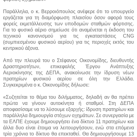
Παράλληλα, ο κ. Βερροιόπουλος ανέφερε ότι το υπουργείο
εργάζεται για τη διαμόρφωση πλαισίου όσον αφορά τους
φορείς εκμετάλλευσης των υποδομών σταθμών φόρτισης.
Για το φυσικό αέριο σημείωσε ότι αναμένεται η έκδοση του
τεχνικού κανονισμού για τις εγκαταστάσεις CNG
(συμπιεσμένου φυσικού αερίου) για τις περιοχές εκτός του
κεντρικού άξονα.
Από την πλευρά του ο Στέφανος Οικονομίδης, διευθυντής
Δραστηριοτήτων, επικεφαλής Έργου Ανάπτυξης
Αεριοκίνησης της ΔΕΠΑ, ανακοίνωσε την ίδρυση νέων
πρατηρίων φυσικού αερίου σε όλη την Ελλάδα.
Συγκεκριμένα ο κ. Οικονομίδης δήλωσε:
«Συζητείται το θέμα του διλήμματος, δηλαδή αν θα πρέπει
πρώτα να γίνουν αυτοκίνητα ή σταθμοί. Στη ΔΕΠΑ
αποφασίσαμε να το λύσουμε εξαρχής: ίδρυση πρατηρίων και
παράλληλα δημιουργία στόχων οχημάτων. Σε συνεργασία με
τα ΕΛΠΕ έχουμε δημιουργήσει ένα δίκτυο 11 πρατηρίων και
άλλα δυο είναι έτοιμα να λειτουργήσουν, ενώ στα επόμενα
τρία χρόνια το δίκτυο θα επεκταθεί. Θα δημιουργήσουμε 13