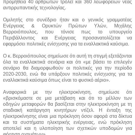
προμήθεια 40 αρθρωτών τρόλεϊ και 360 λεωφορείων νέας
αντιρρυπαντικής τεχνολογίας.
Ομιλητής στο συνέδριο ήταν και ο γενικός γραμματέας
Ενέργειας & Ορυκτών Πρώτων Υλών, Μιχάλης
Βερροιόπουλος, που τόνισε πως το υπουργείο
Περιβάλλοντος και Ενέργειας προσανατολίζεται να
εφαρμόσει πολιτικές ενίσχυσης για τα εναλλακτικά καύσιμα.
Ο κ. Βερροιόπουλος σημείωσε ότι αυτή τη στιγμή εξετάζονται
όλα τα εναλλακτικά σενάρια και ότι «με βάσει το επιλεγέν
σενάριο θα διαμορφωθούν οι πολιτικές για την περίοδο
2020-2030, ενώ θα υπάρξουν πολιτικές ενίσχυσης για τα
εναλλακτικά καύσιμα όπως είναι το φυσικό αέριο».
Αναφορικά με την ηλεκτροκίνηση, σημείωσε ότι
«βρισκόμαστε σε μια μετάβαση και ότι το μέλλον των
οδηγών μεταφορών θα βασίζεται στην ηλεκτροκίνηση με τη
σταδιακή κατάργηση κινητήρων ντίζελ. Η ένταξη της
ηλεκτροκίνησης είναι μια πρόκληση όσον αφορά στα δίκτυα
και τα συστήματα ηλεκτρικής ενέργειας, ενώ πρόκληση
αποτελεί και η υλοποίηση των σχετικών υποδομών για
φόρτιση οχημάτων»