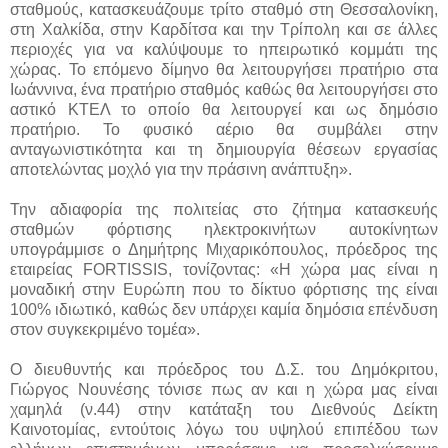
σταθμούς, κατασκευάζουμε τρίτο σταθμό στη Θεσσαλονίκη,
στη Χαλκίδα, στην Καρδίτσα και την Τρίπολη και σε άλλες
περιοχές για να καλύψουμε το ηπειρωτικό κομμάτι της
χώρας. Το επόμενο δίμηνο θα λειτουργήσει πρατήριο στα
Ιωάννινα, ένα πρατήριο σταθμός καθώς θα λειτουργήσει στο
αστικό ΚΤΕΛ το οποίο θα λειτουργεί και ως δημόσιο
πρατήριο. Το φυσικό αέριο θα συμβάλει στην
ανταγωνιστικότητα και τη δημιουργία θέσεων εργασίας
αποτελώντας μοχλό για την πράσινη ανάπτυξη».
Την αδιαφορία της πολιτείας στο ζήτημα κατασκευής
σταθμών φόρτισης ηλεκτροκινήτων αυτοκίνητων
υπογράμμισε ο Δημήτρης Μιχαρικόπουλος, πρόεδρος της
εταιρείας FORTISSIS, τονίζοντας: «Η χώρα μας είναι η
μοναδική στην Ευρώπη που το δίκτυο φόρτισης της είναι
100% ιδιωτικό, καθώς δεν υπάρχει καμία δημόσια επένδυση
στον συγκεκριμένο τομέα».
Ο διευθυντής και πρόεδρος του Δ.Σ. του Δημόκριτου,
Γιώργος Νουνέσης τόνισε πως αν και η χώρα μας είναι
χαμηλά (ν.44) στην κατάταξη του Διεθνούς Δείκτη
Καινοτομίας, εντούτοις λόγω του υψηλού επιπέδου των