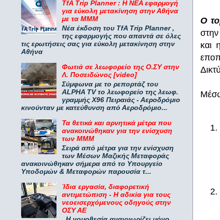
TfA Trip Planner : Η ΝΕΑ εφαρμογή
για εύκολη μετακίνηση στην Αθήνα
με τα ΜΜΜ
Ο το
Νέα έκδοση του TfA Trip Planner ,
στην
της εφαρμογής που απαντά σε όλες
τις ερωτήσεις σας για εύκολη μετακίνηση στην
και 
Αθήνα
εποπ
Φωτιά σε λεωφορείο της Ο.ΣΥ στην
Δικτ
Λ. Ποσειδώνος [video]
Σύμφωνα με το ρεπορτάζ του
ALPHA TV το λεωφορείο της λεωφ.
Μέσω
γραμμής Χ96 Πειραιάς - Αεροδρόμιο
κινούνταν με κατεύθυνση από Αεροδρόμιο...
Τα θετικά και αρνητικά μέτρα που
ανακοινώθηκαν για την ενίσχυση
των ΜΜΜ
Σειρά από μέτρα για την ενίσχυση
των Μέσων Μαζικής Μεταφοράς
ανακοινώθηκαν σήμερα από το Υπουργείο
Υποδομών & Μεταφορών παρουσία τ...
Ίδια εργασία, διαφορετική
αντιμετώπιση - Η αδικία για τους
νεοεισερχόμενους οδηγούς στην
ΟΣΥ ΑΕ
Η νομοθεσία αναγνωρίζει μόνο