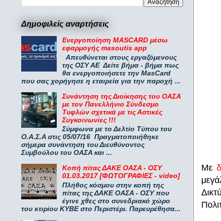
Δημοφιλείς αναρτήσεις
Ενεργοποίηση MASCARD μέσω
εφαρμογής masoutis app
Απευθύνεται στους εργαζόμενους
της ΟΣΥ ΑΕ Δείτε βήμα - βήμα πως
θα ενεργοποιήσετε την MasCard
που σας χορήγησε η εταιρεία για την παροχή ...
Συνάντηση της Διοίκησης του ΟΑΣΑ
με τον Πανελλήνιο Σύνδεσμο
Τυφλών σχετικά με τις Αστικές
Συγκοινωνίες !!!
Σύμφωνα με το Δελτίο Τύπου του
Ο.Α.Σ.Α στις 05/07/16 Πραγματοποιήθηκε
σήμερα συνάντηση του Διευθύνοντος
Συμβούλου του ΟΑΣΑ και ...
Με
Κοπή πίτας ΔΑΚΕ ΟΑΣΑ - ΟΣΥ
01.03.2017 [ΦΩΤΟΓΡΑΦΙΕΣ - video]
μεγά
Πλήθος κόσμου στην κοπή της
Δικτ
πίτας της ΔΑΚΕ ΟΑΣΑ - ΟΣΥ που
έγινε χθες στο συνεδριακό χώρο
Πολι
του κτιρίου ΚΥΒΕ στο Περιστέρι. Παρευρέθησα...