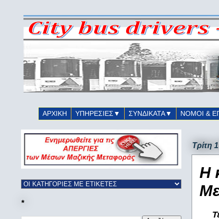
ΑΡΧΙΚΗ
ΥΠΗΡΕΣΙΕΣ▼
ΣΥΝΔΙΚΑΤΑ▼
ΝΟΜΟΙ & Ε
Τρίτη 
Η 
Με
*
Τ