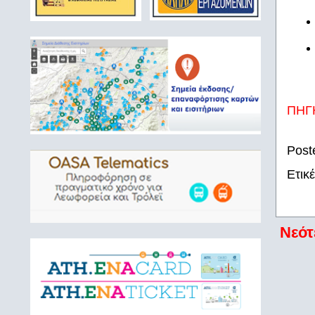
ΠΗΓ
Post
Ετικ
Νεότ