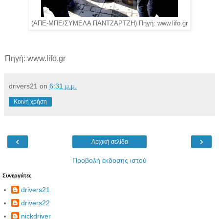
(ΑΠΕ-ΜΠΕ/ΣΥΜΕΛΑ ΠΑΝΤΖΑΡΤΖΗ) Πηγή: www.lifo.gr
Πηγή: www.lifo.gr
drivers21
on
6:31 μ.μ.
Κοινή χρήση
‹
›
Αρχική σελίδα
Προβολή έκδοσης ιστού
Συνεργάτες
drivers21
drivers22
nickdriver