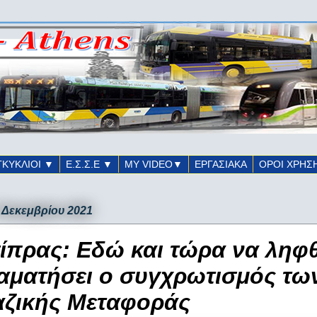
ΓΚΥΚΛΙΟΙ ▼
Ε.Σ.Σ.Ε ▼
ΜΥ VIDEO▼
ΕΡΓΑΣΙΑΚΑ
ΟΡΟΙ ΧΡΗΣ
7 Δεκεμβρίου 2021
ίπρας: Εδώ και τώρα να ληφθ
αματήσει ο συγχρωτισμός τω
ζικής Μεταφοράς