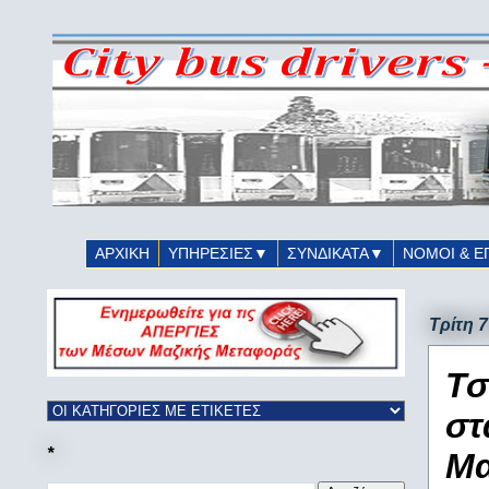
ΑΡΧΙΚΗ
ΥΠΗΡΕΣΙΕΣ▼
ΣΥΝΔΙΚΑΤΑ▼
ΝΟΜΟΙ & Ε
Τρίτη 
Τσ
στ
*
Μα