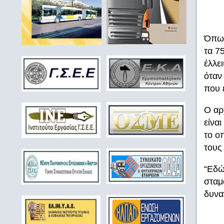
Όπως
τα 7
έλλε
όταν
που 
Ο αρ
είνα
το ο
τους
“Εδώ
σταμ
δυνα