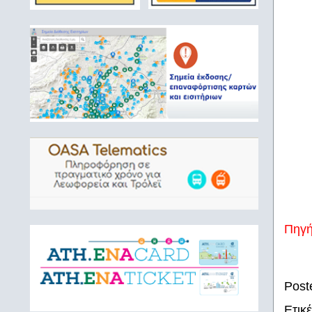
Πηγ
Post
Ετικ