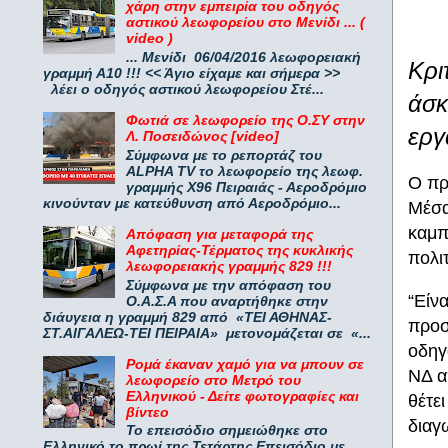
χάρη στην εμπειρία του οδηγός
αστικού λεωφορείου στο Μενίδι ... (
video )
... Μενίδι 06/04/2016 λεωφορειακή
Κρι
γραμμή Α10 !!! << Άγιο είχαμε και σήμερα >>
λέει ο οδηγός αστικού λεωφορείου Στέ...
άσκ
Φωτιά σε λεωφορείο της Ο.ΣΥ στην
εργ
Λ. Ποσειδώνος [video]
Σύμφωνα με το ρεπορτάζ του
ALPHA TV το λεωφορείο της λεωφ.
Ο πρ
γραμμής Χ96 Πειραιάς - Αεροδρόμιο
κινούνταν με κατεύθυνση από Αεροδρόμιο...
Μέσα
καμπ
Απόφαση για μεταφορά της
Αφετηρίας-Τέρματος της κυκλικής
πολι
λεωφορειακής γραμμής 829 !!!
Σύμφωνα με την απόφαση του
“Είνα
Ο.Α.Σ.Α που αναρτήθηκε στην
διάυγεια η γραμμή 829 από «ΤΕΙ ΑΘΗΝΑΣ-
προσ
ΣΤ.ΑΙΓΑΛΕΩ-ΤΕΙ ΠΕΙΡΑΙΑ» μετονομάζεται σε «...
οδηγ
Ρομά έκαναν χαμό για να μπουν σε
ΝΔ α
λεωφορείο στο Μετρό του
Ελληνικού - Δείτε φωτογραφίες και
θέτε
βίντεο
διαγ
Το επεισόδιο σημειώθηκε στο
Ελληνικό το πρωί της Τετάρτης Επεισόδιο με