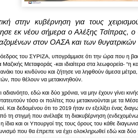
τική στην κυβέρνηση για τους χειρισμ
ησε εκ νέου σήμερα ο Αλέξης Τσίπρας, ο 
αζομένων στον ΟΑΣΑ και των θυγατρικών 
όεδρος του ΣΥΡΙΖΑ, υπογράμμισε ότι την ώρα που η βασι
 Μαζικής Μεταφοράς -και ιδιαίτερα στα λεωφορεία- “η κα
ανάκι του κινδύνου και ζήτησε να ληφθούν άμεσα μέτρα
τών, που θέλουν να μετακινηθούν.
ι αδιανόητο, εδώ και δύο χρόνια, να μην έχουν γίνει κινή
τατευτούν τόσο οι πολίτες που μετακινούνται με τα Μέσα
οί. Και δεδομένου ότι το 2019 ήταν εν εξελίξει ένας δια
πό τη στιγμή που ανέλαβε τη διακυβέρνηση (ενδεχομένως 
ι η ίδια και οι Υπουργοί της τους όρους του κάθε διαγωνι
ωνισμό που θα έπρεπε να έχει ολοκληρωθεί εδώ και δύο χ