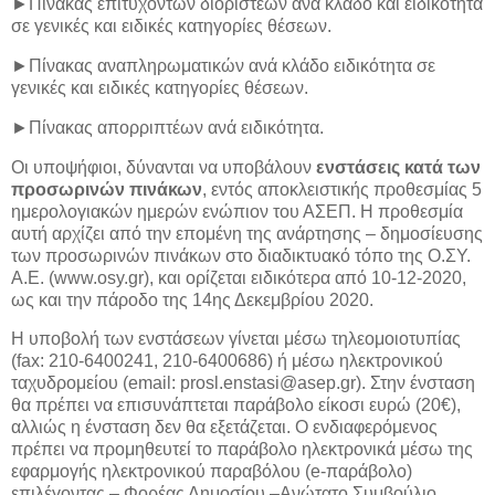
►Πίνακας επιτυχόντων διοριστέων ανά κλάδο και ειδικότητα
σε γενικές και ειδικές κατηγορίες θέσεων.
►Πίνακας αναπληρωματικών ανά κλάδο ειδικότητα σε
γενικές και ειδικές κατηγορίες θέσεων.
►Πίνακας απορριπτέων ανά ειδικότητα.
Οι υποψήφιοι, δύνανται να υποβάλουν
ενστάσεις κατά των
προσωρινών πινάκων
, εντός αποκλειστικής προθεσμίας 5
ημερολογιακών ημερών ενώπιον του ΑΣΕΠ. Η προθεσμία
αυτή αρχίζει από την επομένη της ανάρτησης – δημοσίευσης
των προσωρινών πινάκων στο διαδικτυακό τόπο της Ο.ΣΥ.
Α.Ε. (www.osy.gr), και ορίζεται ειδικότερα από 10-12-2020,
ως και την πάροδο της 14ης Δεκεμβρίου 2020.
Η υποβολή των ενστάσεων γίνεται μέσω τηλεομοιοτυπίας
(fax: 210-6400241, 210-6400686) ή μέσω ηλεκτρονικού
ταχυδρομείου (email: prosl.enstasi@asep.gr). Στην ένσταση
θα πρέπει να επισυνάπτεται παράβολο είκοσι ευρώ (20€),
αλλιώς η ένσταση δεν θα εξετάζεται. Ο ενδιαφερόμενος
πρέπει να προμηθευτεί το παράβολο ηλεκτρονικά μέσω της
εφαρμογής ηλεκτρονικού παραβόλου (e-παράβολο)
επιλέγοντας – Φορέας Δημοσίου –Ανώτατο Συμβούλιο