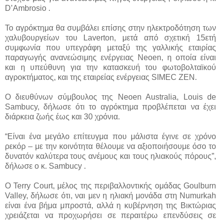
D’Ambrosio .
Το αγρόκτημα θα συμβάλει επίσης στην ηλεκτροδότηση των
χαλυβουργείων του Laverton, μετά από σχετική 15ετή
συμφωνία που υπεγράφη μεταξύ της γαλλικής εταιρίας
παραγωγής ανανεώσιμης ενέργειας Neoen, η οποία είναι
και η υπεύθυνη για την κατασκευή του φωτοβολταϊκού
αγροκτήματος, και της εταιρείας ενέργειας SIMEC ZEN.
Ο διευθύνων σύμβουλος της Neoen Australia, Louis de
Sambucy, δήλωσε ότι το αγρόκτημα προβλέπεται να έχει
διάρκεια ζωής έως και 30 χρόνια.
“Είναι ένα μεγάλο επίτευγμα που μάλιστα έγινε σε χρόνο
ρεκόρ – με την κοινότητα θέλουμε να αξιοποιήσουμε όσο το
δυνατόν καλύτερα τους ανέμους και τους ηλιακούς πόρους”,
δήλωσε ο κ. Sambucy .
Ο Terry Court, μέλος της περιβαλλοντικής ομάδας Goulburn
Valley, δήλωσε ότι, ναι μεν η ηλιακή μονάδα στη Numurkah
είναι ένα βήμα μπροστά, αλλά η κυβέρνηση της Βικτώριας
χρειάζεται να προχωρήσει σε περαιτέρω επενδύσεις σε