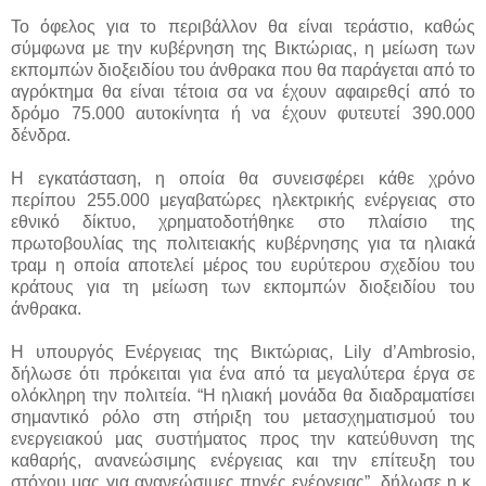
Το όφελος για το περιβάλλον θα είναι τεράστιο, καθώς
σύμφωνα με την κυβέρνηση της Βικτώριας, η μείωση των
εκπομπών διοξειδίου του άνθρακα που θα παράγεται από το
αγρόκτημα θα είναι τέτοια σα να έχουν αφαιρεθςί από το
δρόμο 75.000 αυτοκίνητα ή να έχουν φυτευτεί 390.000
δένδρα.
Η εγκατάσταση, η οποία θα συνεισφέρει κάθε χρόνο
περίπου 255.000 μεγαβατώρες ηλεκτρικής ενέργειας στο
εθνικό δίκτυο, χρηματοδοτήθηκε στο πλαίσιο της
πρωτοβουλίας της πολιτειακής κυβέρνησης για τα ηλιακά
τραμ η οποία αποτελεί μέρος του ευρύτερου σχεδίου του
κράτους για τη μείωση των εκπομπών διοξειδίου του
άνθρακα.
Η υπουργός Ενέργειας της Βικτώριας, Lily d’Ambrosio,
δήλωσε ότι πρόκειται για ένα από τα μεγαλύτερα έργα σε
ολόκληρη την πολιτεία. “Η ηλιακή μονάδα θα διαδραματίσει
σημαντικό ρόλο στη στήριξη του μετασχηματισμού του
ενεργειακού μας συστήματος προς την κατεύθυνση της
καθαρής, ανανεώσιμης ενέργειας και την επίτευξη του
στόχου μας για ανανεώσιμες πηγές ενέργειας”, δήλωσε η κ.