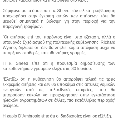
δήλωσε χαρακτηριστικά η κα Sheed στο ABC.
Σύμφωνα με τα όσα είπε η κ. Sheed, εάν τελικά η κυβέρνηση
προχωρήσει στην έγκριση αυτών των αιτήσεων, τότε θα
μειωθεί σημαντικά η βιώσιμη γη στην περιοχή για την
παραγωγή τροφίμων.
“Οι αιτήσεις επί του παρόντος είναι υπό εξέταση, αλλά ο
υπουργός Σχεδιασμού της πολιτειακής κυβέρνησης, Richard
Wynne, δήλωσε ότι δεν θα ληφθεί καμιά απόφαση μέχρι να
υπάρξουν σταθερές κατευθυντήριες γραμμές.
Η κ. Sheed είπε ότι η προθεσμία δημοσίευσης των
κατευθυντήριων γραμμών έληξε στις 30 Ιουνίου.
“Ελπίζω ότι η κυβέρνηση θα απορρίψει τελικά τις τρεις
εκκρεμείς αιτήσεις και δεν θα υποκύψει στις απειλές νομικών
ενεργειών από τις πολυεθνικές εταιρείες, που θα
μπορούσαν εύκολα να προχωρήσουν στην εγκατάσταση
ηλιακών αγροκτημάτων σε άλλες, πιο κατάλληλες περιοχές”
ανέφερε.
Η κυρία D’Ambrosio είπε ότι οι διαδικασίες είναι σε εξέλιξη.