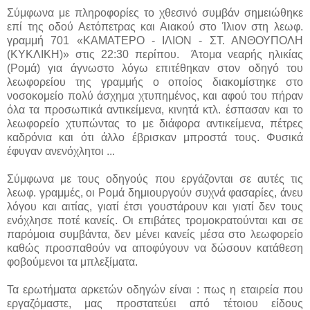
Σύμφωνα με πληροφορίες το χθεσινό συμβάν σημειώθηκε
επί της οδού Αετόπετρας και Αιακού στο Ίλιον στη λεωφ.
γραμμή 701 «ΚΑΜΑΤΕΡΟ - ΙΛΙΟΝ - ΣΤ. ΑΝΘΟΥΠΟΛΗ
(ΚΥΚΛΙΚΗ)» στις 22:30 περίπου. Άτομα νεαρής ηλικίας
(Ρομά) για άγνωστο λόγω επιτέθηκαν στον οδηγό του
λεωφορείου της γραμμής ο οποίος διακομίστηκε στο
νοσοκομείο πολύ άσχημα χτυπημένος, και αφού του πήραν
όλα τα προσωπικά αντικείμενα, κινητά κτλ. έσπασαν και το
λεωφορείο χτυπώντας το με διάφορα αντικείμενα, πέτρες
καδρόνια και ότι άλλο έβρισκαν μπροστά τους. Φυσικά
έφυγαν ανενόχλητοι ...
Σύμφωνα με τους οδηγούς που εργάζονται σε αυτές τις
λεωφ. γραμμές, οι Ρομά δημιουργούν συχνά φασαρίες, άνευ
λόγου και αιτίας, γιατί έτσι γουστάρουν και γιατί δεν τους
ενόχλησε ποτέ κανείς. Οι επιβάτες τρομοκρατούνται και σε
παρόμοια συμβάντα, δεν μένει κανείς μέσα στο λεωφορείο
καθώς προσπαθούν να αποφύγουν να δώσουν κατάθεση
φοβούμενοι τα μπλεξίματα.
Τα ερωτήματα αρκετών οδηγών είναι : πως η εταιρεία που
εργαζόμαστε, μας προστατεύει από τέτοιου είδους