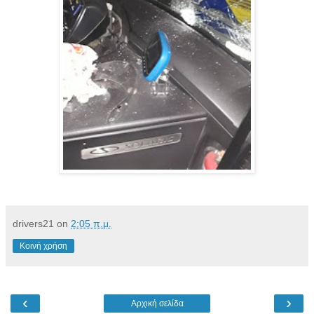
drivers21
on
2:05 π.μ.
Κοινή χρήση
‹
›
Αρχική σελίδα