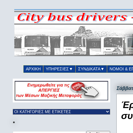
ΑΡΧΙΚΗ
ΥΠΗΡΕΣΙΕΣ▼
ΣΥΝΔΙΚΑΤΑ▼
ΝΟΜΟΙ & Ε
Σάββατ
Έρ
συ
*