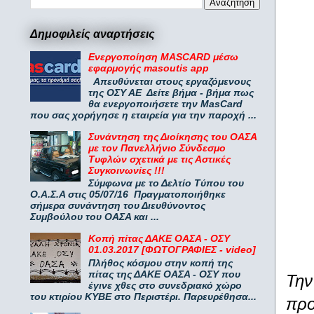
Δημοφιλείς αναρτήσεις
Ενεργοποίηση MASCARD μέσω
εφαρμογής masoutis app
Απευθύνεται στους εργαζόμενους
της ΟΣΥ ΑΕ Δείτε βήμα - βήμα πως
θα ενεργοποιήσετε την MasCard
που σας χορήγησε η εταιρεία για την παροχή ...
Συνάντηση της Διοίκησης του ΟΑΣΑ
με τον Πανελλήνιο Σύνδεσμο
Τυφλών σχετικά με τις Αστικές
Συγκοινωνίες !!!
Σύμφωνα με το Δελτίο Τύπου του
Ο.Α.Σ.Α στις 05/07/16 Πραγματοποιήθηκε
σήμερα συνάντηση του Διευθύνοντος
Συμβούλου του ΟΑΣΑ και ...
Κοπή πίτας ΔΑΚΕ ΟΑΣΑ - ΟΣΥ
01.03.2017 [ΦΩΤΟΓΡΑΦΙΕΣ - video]
Πλήθος κόσμου στην κοπή της
πίτας της ΔΑΚΕ ΟΑΣΑ - ΟΣΥ που
Την
έγινε χθες στο συνεδριακό χώρο
του κτιρίου ΚΥΒΕ στο Περιστέρι. Παρευρέθησα...
προ