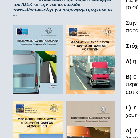
του ΑΣΣΚ και την νέα ιστοσελίδα
το σ
www.athenacard.gr για πληροφορίες σχετικά με
...
Στην
παρα
Στόχ
Α)
η 
Β)
ο 
περι
αστι
Γ)
η 
χαμη
Δ)
η 