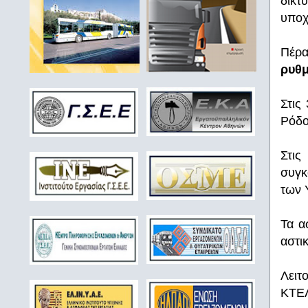
δικτ
υποχ
Πέρ
ρυθμ
Στις
Ρόδο
Στις
συγκ
των 
Τα α
αστι
Λειτ
ΚΤΕΛ