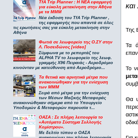
TfA Trip Planner : Η ΝΕΑ εφαρμογή
και
για εύκολη μετακίνηση στην Αθήνα
με τα ΜΜΜ
Νέα έκδοση του TfA Trip Planner ,
της εφαρμογής που απαντά σε όλες
τις ερωτήσεις σας για εύκολη μετακίνηση στην
Της 
Αθήνα
Φωτιά σε λεωφορείο της Ο.ΣΥ στην
Τα ά
Λ. Ποσειδώνος [video]
επαν
Σύμφωνα με το ρεπορτάζ του
ALPHA TV το λεωφορείο της λεωφ.
γραμμής Χ96 Πειραιάς - Αεροδρόμιο
κινούνταν με κατεύθυνση από Αεροδρόμιο...
Το ν
μετ
Τα θετικά και αρνητικά μέτρα που
ανακοινώθηκαν για την ενίσχυση
συμβ
των ΜΜΜ
Σειρά από μέτρα για την ενίσχυση
των Μέσων Μαζικής Μεταφοράς
Θα υ
ανακοινώθηκαν σήμερα από το Υπουργείο
περι
Υποδομών & Μεταφορών παρουσία τ...
αστι
ΟΑΣΑ : Σε πλήρη λειτουργία το
οδικέ
«Αυτόματο Σύστημα Συλλογής
Κομίστρου».
Με δελτίο τύπου ο ΟΑΣΑ
Για 
ανακοινώνει την πλήρη λειτουργία