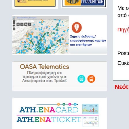
Με σ
από 
Πηγ
Post
Ετικ
Νεότ