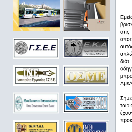
Εμεί
βρισ
στις
αποτ
αυτό
απλώ
διότ
οδηγ
μπρο
ΑμεΑ
Σήμε
ταιρ
έχου
προε