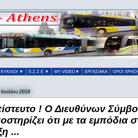
ΓΚΥΚΛΙΟΙ ▼
Ε.Σ.Σ.Ε ▼
ΜΥ VIDEO▼
ΕΡΓΑΣΙΑΚΑ
ΟΡΟΙ ΧΡΗΣ
 Ιουλίου 2018
ίστευτο ! Ο Διευθύνων Σύμβ
οστηρίζει ότι με τα εμπόδια σ
η ...