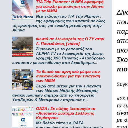
TfA Trip Planner : Η ΝΕΑ εφαρμογή
για εύκολη μετακίνηση στην Αθήνα
Δίν
με τα ΜΜΜ
Νέα έκδοση του TfA Trip Planner ,
που
της εφαρμογής που απαντά σε όλες
τις ερωτήσεις σας για εύκολη μετακίνηση στην
παρ
Αθήνα
Φωτιά σε λεωφορείο της Ο.ΣΥ στην
απο
Λ. Ποσειδώνος [video]
ακο
Σύμφωνα με το ρεπορτάζ του
ALPHA TV το λεωφορείο της λεωφ.
γραμμής Χ96 Πειραιάς - Αεροδρόμιο
Σκο
κινούνταν με κατεύθυνση από Αεροδρόμιο...
πιο
Τα θετικά και αρνητικά μέτρα που
ανακοινώθηκαν για την ενίσχυση
των ΜΜΜ
Συγκ
Σειρά από μέτρα για την ενίσχυση
των Μέσων Μαζικής Μεταφοράς
ανακοινώθηκαν σήμερα από το Υπουργείο
«Σε 
Υποδομών & Μεταφορών παρουσία τ...
τα ε
ΟΑΣΑ : Σε πλήρη λειτουργία το
είνα
«Αυτόματο Σύστημα Συλλογής
Κομίστρου».
με ό
Με δελτίο τύπου ο ΟΑΣΑ
αυτά
ανακοινώνει την πλήρη λειτουργία