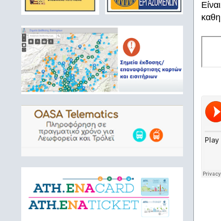
Είνα
καθη