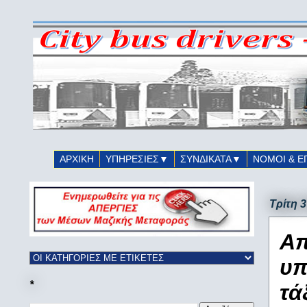
ΑΡΧΙΚΗ
ΥΠΗΡΕΣΙΕΣ▼
ΣΥΝΔΙΚΑΤΑ▼
ΝΟΜΟΙ & Ε
Τρίτη 3
Απ
υπ
*
τάξ