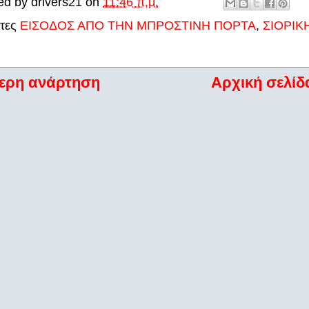
ed by
drivers21
on
11:46 π.μ.
έτες
ΕΙΣΟΔΟΣ ΑΠΟ ΤΗΝ ΜΠΡΟΣΤΙΝΗ ΠΟΡΤΑ
,
ΣΙΟΡΙΚ
ερη ανάρτηση
Αρχική σελίδ