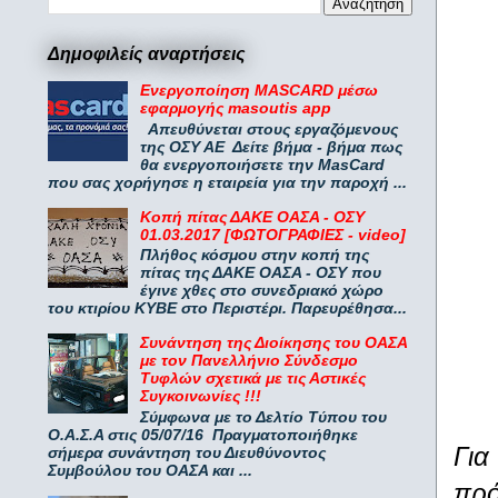
Δημοφιλείς αναρτήσεις
Ενεργοποίηση MASCARD μέσω
εφαρμογής masoutis app
Απευθύνεται στους εργαζόμενους
της ΟΣΥ ΑΕ Δείτε βήμα - βήμα πως
θα ενεργοποιήσετε την MasCard
που σας χορήγησε η εταιρεία για την παροχή ...
Κοπή πίτας ΔΑΚΕ ΟΑΣΑ - ΟΣΥ
01.03.2017 [ΦΩΤΟΓΡΑΦΙΕΣ - video]
Πλήθος κόσμου στην κοπή της
πίτας της ΔΑΚΕ ΟΑΣΑ - ΟΣΥ που
έγινε χθες στο συνεδριακό χώρο
του κτιρίου ΚΥΒΕ στο Περιστέρι. Παρευρέθησα...
Συνάντηση της Διοίκησης του ΟΑΣΑ
με τον Πανελλήνιο Σύνδεσμο
Τυφλών σχετικά με τις Αστικές
Συγκοινωνίες !!!
Σύμφωνα με το Δελτίο Τύπου του
Ο.Α.Σ.Α στις 05/07/16 Πραγματοποιήθηκε
Για
σήμερα συνάντηση του Διευθύνοντος
Συμβούλου του ΟΑΣΑ και ...
πρό