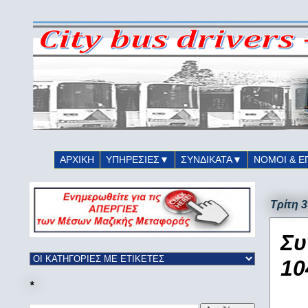
ΑΡΧΙΚΗ
ΥΠΗΡΕΣΙΕΣ▼
ΣΥΝΔΙΚΑΤΑ▼
ΝΟΜΟΙ & Ε
Τρίτη 3
Συ
10
*