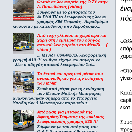
Φωτιά σε λεωφορείο της Ο.ΣΥ στην
Λ. Ποσειδώνος [video]
ένα
Σύμφωνα με το ρεπορτάζ του
πόρ
ALPHA TV το λεωφορείο της λεωφ.
γραμμής Χ96 Πειραιάς - Αεροδρόμιο
κινούνταν με κατεύθυνση από Αεροδρόμιο...
Από τύχη γλίτωσε τα χειρότερα και
χάρη στην εμπειρία του οδηγός
«Θέλ
αστικού λεωφορείου στο Μενίδι ... (
επάρ
video )
... Μενίδι 06/04/2016 λεωφορειακή
χαρακ
γραμμή Α10 !!! << Άγιο είχαμε και σήμερα >>
λέει ο οδηγός αστικού λεωφορείου Στέ...
«Ότα
Τα θετικά και αρνητικά μέτρα που
γίνε
ανακοινώθηκαν για την ενίσχυση
των ΜΜΜ
Σειρά από μέτρα για την ενίσχυση
Κατά
των Μέσων Μαζικής Μεταφοράς
ανακοινώθηκαν σήμερα από το Υπουργείο
capi
Υποδομών & Μεταφορών παρουσία τ...
εκατ
Απόφαση για μεταφορά της
Αφετηρίας-Τέρματος της κυκλικής
λεωφορειακής γραμμής 829 !!!
Σύμφ
Σύμφωνα με την απόφαση του
προχ
Ο.Α.Σ.Α που αναρτήθηκε στην