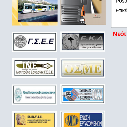
Post
Ετικ
Νεότ