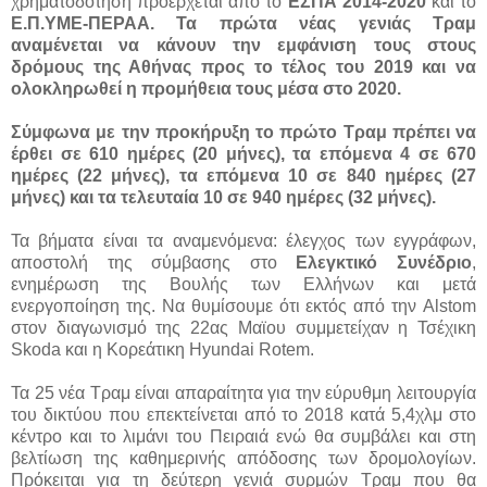
χρηματοδότηση προέρχεται από το
ΕΣΠΑ 2014-2020
και το
Ε.Π.ΥΜΕ-ΠΕΡΑΑ. Τα πρώτα νέας γενιάς Τραμ
αναμένεται να κάνουν την εμφάνιση τους στους
δρόμους της Αθήνας προς το τέλος του 2019 και να
ολοκληρωθεί η προμήθεια τους μέσα στο 2020.
Σύμφωνα με την προκήρυξη το πρώτο Τραμ πρέπει να
έρθει σε 610 ημέρες (20 μήνες), τα επόμενα 4 σε 670
ημέρες (22 μήνες), τα επόμενα 10 σε 840 ημέρες (27
μήνες) και τα τελευταία 10 σε 940 ημέρες (32 μήνες).
Τα βήματα είναι τα αναμενόμενα: έλεγχος των εγγράφων,
αποστολή της σύμβασης στο
Ελεγκτικό Συνέδριο
,
ενημέρωση της Βουλής των Ελλήνων και μετά
ενεργοποίηση της. Να θυμίσουμε ότι εκτός από την Alstom
στον διαγωνισμό της 22ας Μαϊου συμμετείχαν η Τσέχικη
Skoda και η Κορεάτικη Hyundai Rotem.
Τα 25 νέα Τραμ είναι απαραίτητα για την εύρυθμη λειτουργία
του δικτύου που επεκτείνεται από το 2018 κατά 5,4χλμ στο
κέντρο και το λιμάνι του Πειραιά ενώ θα συμβάλει και στη
βελτίωση της καθημερινής απόδοσης των δρομολογίων.
Πρόκειται για τη δεύτερη γενιά συρμών Τραμ που θα