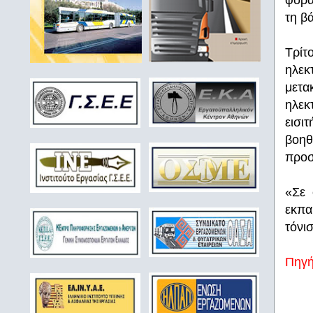
φορά
τη β
Τρίτ
ηλεκ
μετα
ηλεκ
εισι
βοηθ
προσ
«Σε 
εκπα
τόνι
Πηγ