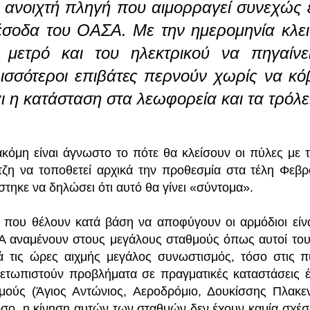
 ανοιχτή πληγή που αιμορραγεί συνεχώς έχε
έσοδα του ΟΑΣΑ. Με την ημερομηνία κλε
 μετρό και του ηλεκτρικού να πηγαίν
ισσότεροι επιβάτες περνούν χωρίς να κόβ
αι η κατάσταση στα λεωφορεία και τα τρόλε
ακόμη είναι άγνωστο το πότε θα κλείσουν οι πύλες 
τζη να τοποθετεί αρχικά την προθεσμία στα τέλη Φεβ
στηκε να δηλώσει ότι αυτό θα γίνει «σύντομα».
 που θέλουν κατά βάση να αποφύγουν οι αρμόδιοι είνα
 αναμένουν στους μεγάλους σταθμούς όπως αυτοί του Σ
κά τις ώρες αιχμής μεγάλος συνωστισμός, τόσο στις π
μετωπιστούν προβλήματα σε πραγματικές καταστάσεις έ
μούς (Άγιος Αντώνιος, Αεροδρόμιο, Δουκίσσης Πλακεντ
σο, η κίνηση αυτών των σταθμών δεν έχουν καμία σχέσ