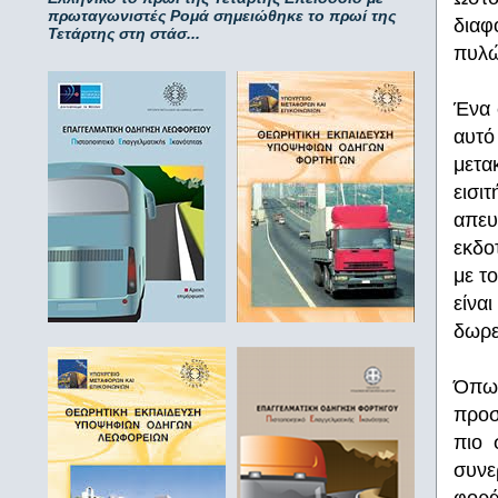
πρωταγωνιστές Ρομά σημειώθηκε το πρωί της
διαφ
Τετάρτης στη στάσ...
πυλώ
Ένα 
αυτό
μετα
εισι
απευ
εκδο
με τ
είνα
δωρε
Όπως
προσ
πιο 
συνε