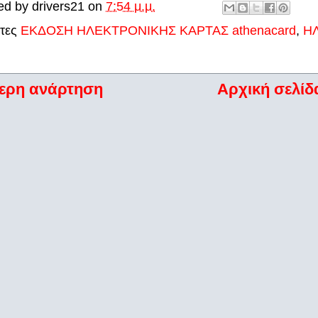
ed by
drivers21
on
7:54 μ.μ.
έτες
ΕΚΔΟΣΗ ΗΛΕΚΤΡΟΝΙΚΗΣ ΚΑΡΤΑΣ athenacard
,
Η
ερη ανάρτηση
Αρχική σελίδ