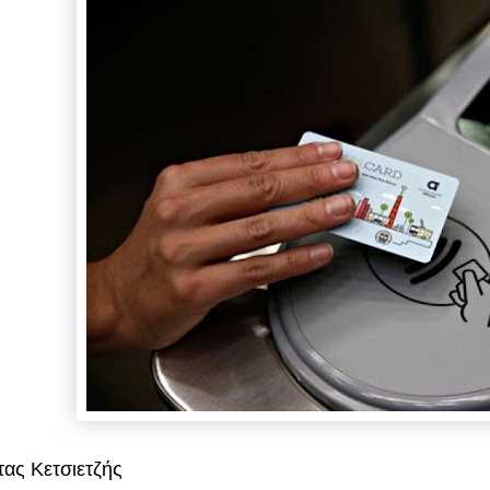
ας Κετσιετζής