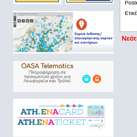
Post
Ετικ
Νεότ