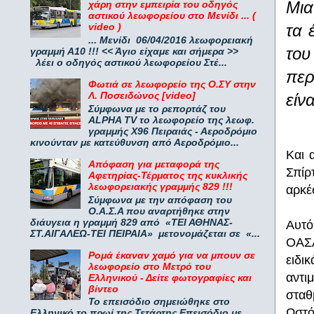
Μια
χάρη στην εμπειρία του οδηγός
αστικού λεωφορείου στο Μενίδι ... (
τα 
video )
... Μενίδι 06/04/2016 λεωφορειακή
του
γραμμή Α10 !!! << Άγιο είχαμε και σήμερα >>
λέει ο οδηγός αστικού λεωφορείου Στέ...
περ
Φωτιά σε λεωφορείο της Ο.ΣΥ στην
Λ. Ποσειδώνος [video]
είν
Σύμφωνα με το ρεπορτάζ του
ALPHA TV το λεωφορείο της λεωφ.
γραμμής Χ96 Πειραιάς - Αεροδρόμιο
κινούνταν με κατεύθυνση από Αεροδρόμιο...
Και 
Απόφαση για μεταφορά της
Σπίρ
Αφετηρίας-Τέρματος της κυκλικής
λεωφορειακής γραμμής 829 !!!
αρκέ
Σύμφωνα με την απόφαση του
Ο.Α.Σ.Α που αναρτήθηκε στην
διάυγεια η γραμμή 829 από «ΤΕΙ ΑΘΗΝΑΣ-
Αυτό
ΣΤ.ΑΙΓΑΛΕΩ-ΤΕΙ ΠΕΙΡΑΙΑ» μετονομάζεται σε «...
ΟΑΣΑ
Ρομά έκαναν χαμό για να μπουν σε
ειδι
λεωφορείο στο Μετρό του
αντι
Ελληνικού - Δείτε φωτογραφίες και
βίντεο
σταθ
Το επεισόδιο σημειώθηκε στο
Ωστό
Ελληνικό το πρωί της Τετάρτης Επεισόδιο με