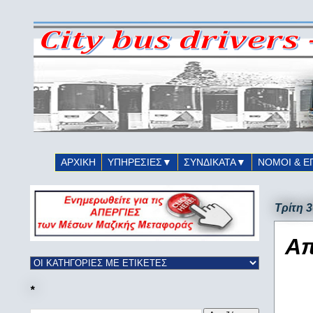
ΑΡΧΙΚΗ
ΥΠΗΡΕΣΙΕΣ▼
ΣΥΝΔΙΚΑΤΑ▼
ΝΟΜΟΙ & Ε
Τρίτη 
Απ
*