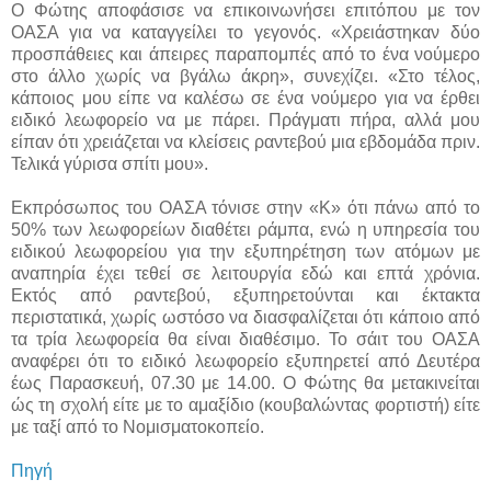
Ο Φώτης αποφάσισε να επικοινωνήσει επιτόπου με τον
ΟΑΣΑ για να καταγγείλει το γεγονός. «Χρειάστηκαν δύο
προσπάθειες και άπειρες παραπομπές από το ένα νούμερο
στο άλλο χωρίς να βγάλω άκρη», συνεχίζει. «Στο τέλος,
κάποιος μου είπε να καλέσω σε ένα νούμερο για να έρθει
ειδικό λεωφορείο να με πάρει. Πράγματι πήρα, αλλά μου
είπαν ότι χρειάζεται να κλείσεις ραντεβού μια εβδομάδα πριν.
Τελικά γύρισα σπίτι μου».
Εκπρόσωπος του ΟΑΣΑ τόνισε στην «Κ» ότι πάνω από το
50% των λεωφορείων διαθέτει ράμπα, ενώ η υπηρεσία του
ειδικού λεωφορείου για την εξυπηρέτηση των ατόμων με
αναπηρία έχει τεθεί σε λειτουργία εδώ και επτά χρόνια.
Εκτός από ραντεβού, εξυπηρετούνται και έκτακτα
περιστατικά, χωρίς ωστόσο να διασφαλίζεται ότι κάποιο από
τα τρία λεωφορεία θα είναι διαθέσιμο. Το σάιτ του ΟΑΣΑ
αναφέρει ότι το ειδικό λεωφορείο εξυπηρετεί από Δευτέρα
έως Παρασκευή, 07.30 με 14.00. Ο Φώτης θα μετακινείται
ώς τη σχολή είτε με το αμαξίδιο (κουβαλώντας φορτιστή) είτε
με ταξί από το Νομισματοκοπείο.
Πηγή