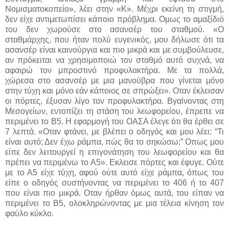
Νομισματοκοπείο», λέει στην «Κ». Μέχρι εκείνη τη στιγμή,
δεν είχε αντιμετωπίσει κάποιο πρόβλημα. Ομως το αμαξίδιό
του δεν χωρούσε στο ασανσέρ του σταθμού. «Ο
σταθμάρχης, που ήταν πολύ ευγενικός, μου δήλωσε ότι τα
ασανσέρ είναι καινούργια και πιο μικρά και με συμβούλευσε,
αν πρόκειται να χρησιμοποιώ τον σταθμό αυτό συχνά, να
αφαιρώ τον μπροστινό προφυλακτήρα. Με τα πολλά,
χώρεσα στο ασανσέρ με μια μανούβρα που γίνεται μόνο
στην τύχη και μόνο εάν κάποιος σε σπρώξει». Οταν έκλεισαν
οι πόρτες, έξυσαν λίγο τον προφυλακτήρα. Βγαίνοντας στη
Μεσογείων, εντοπίζει τη στάση του λεωφορείου, έπρεπε να
περιμένει το Β5. Η εφαρμογή του ΟΑΣΑ έλεγε ότι θα έρθει σε
7 λεπτά. «Οταν φτάνει, με βλέπει ο οδηγός και μου λέει: “Τι
είναι αυτό; Δεν έχω ράμπα, πώς θα το σηκώσω;” Οπως μου
είπε δεν λειτουργεί η επιγονάτηση του λεωφορείου και θα
πρέπει να περιμένω το Α5». Εκλεισε πόρτες και έφυγε. Ούτε
με το Α5 είχε τύχη, αφού ούτε αυτό είχε ράμπα, όπως του
είπε ο οδηγός συστήνοντας να περιμένει το 406 ή το 407
που είναι πιο μικρά. Οταν ήρθαν όμως αυτά, του είπαν να
περιμένει το Β5, ολοκληρώνοντας με μια τέλεια κίνηση τον
φαύλο κύκλο.