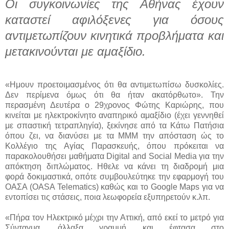
Οι συγκοινωνίες της Αθήνας έχουν
καταστεί αφιλόξενες για όσους
αντιμετωπίζουν κινητικά προβλήματα και
μετακινούνται με αμαξίδιο.
«Ημουν προετοιμασμένος ότι θα αντιμετωπίσω δυσκολίες.
Δεν περίμενα όμως ότι θα ήταν ακατόρθωτο». Την
περασμένη Δευτέρα ο 29χρονος Φώτης Καριώρης, που
κινείται με ηλεκτροκίνητο αναπηρικό αμαξίδιο (έχει γεννηθεί
με σπαστική τετραπληγία), ξεκίνησε από τα Κάτω Πατήσια
όπου ζει, να διανύσει με τα ΜΜΜ την απόσταση ώς το
Κολλέγιο της Αγίας Παρασκευής, όπου πρόκειται να
παρακολουθήσει μαθήματα Digital and Social Μedia για την
απόκτηση διπλώματος. Ηθελε να κάνει τη διαδρομή μια
φορά δοκιμαστικά, οπότε συμβουλεύτηκε την εφαρμογή του
ΟΑΣΑ (OASA Telematics) καθώς και το Google Maps για να
εντοπίσει τις στάσεις, ποια λεωφορεία εξυπηρετούν κ.λπ.
«Πήρα τον Ηλεκτρικό μέχρι την Αττική, από εκεί το μετρό για
Σύνταγμα, άλλαξα γραμμή και έφτασα στο