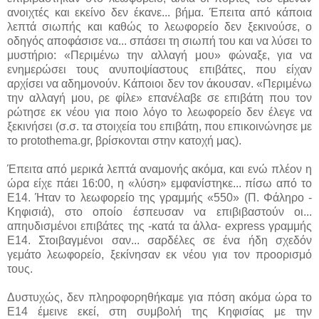
ανοιχτές και εκείνο δεν έκανε... βήμα. Έπειτα από κάποια
λεπτά σιωπής και καθώς το λεωφορείο δεν ξεκινούσε, ο
οδηγός αποφάσισε να... σπάσει τη σιωπή του και να λύσει το
μυστήριο: «Περιμένω την αλλαγή μου» φώναξε, για να
ενημερώσει τους ανυποψίαστους επιβάτες, που είχαν
αρχίσει να αδημονούν. Κάποιοι δεν τον άκουσαν. «Περιμένω
την αλλαγή μου, ρε φίλε» επανέλαβε σε επιβάτη που τον
ρώτησε εκ νέου για ποιο λόγο το λεωφορείο δεν έλεγε να
ξεκινήσει (σ.σ. τα στοιχεία του επιβάτη, που επικοινώνησε με
το protothema.gr, βρίσκονται στην κατοχή μας).
Έπειτα από μερικά λεπτά αναμονής ακόμα, και ενώ πλέον η
ώρα είχε πάει 16:00, η «λύση» εμφανίστηκε... πίσω από το
Ε14. Ήταν το λεωφορείο της γραμμής «550» (Π. Φάληρο -
Κηφισιά), στο οποίο έσπευσαν να επιβιβαστούν οι...
απηυδισμένοι επιβάτες της -κατά τα άλλα- express γραμμής
Ε14. Στοιβαγμένοι σαν... σαρδέλες σε ένα ήδη σχεδόν
γεμάτο λεωφορείο, ξεκίνησαν εκ νέου για τον προορισμό
τους.
Δυστυχώς, δεν πληροφορηθήκαμε για πόση ακόμα ώρα το
Ε14 έμεινε εκεί, στη συμβολή της Κηφισίας με την