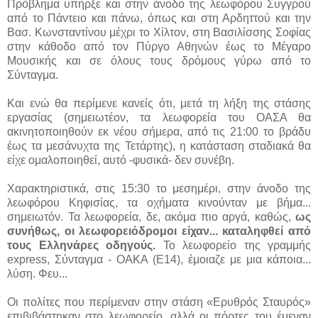
Πρόβλημα υπήρξε και στην άνοδο της λεωφόρου Συγγρού
από το Πάντειο και πάνω, όπως και στη Αρδηττού και την
Βασ. Κωνσταντίνου μέχρι το Χίλτον, στη Βασιλίσσης Σοφίας
στην κάθοδο από τον Πύργο Αθηνών έως το Μέγαρο
Μουσικής και σε όλους τους δρόμους γύρω από το
Σύνταγμα.
Και ενώ θα περίμενε κανείς ότι, μετά τη λήξη της στάσης
εργασίας (σημειωτέον, τα λεωφορεία του ΟΑΣΑ θα
ακινητοποιηθούν εκ νέου σήμερα, από τις 21:00 το βράδυ
έως τα μεσάνυχτα της Τετάρτης), η κατάσταση σταδιακά θα
είχε ομαλοποιηθεί, αυτό -φυσικά- δεν συνέβη.
Χαρακτηριστικά, στις 15:30 το μεσημέρι, στην άνοδο της
λεωφόρου Κηφισίας, τα οχήματα κινούνταν με βήμα...
σημειωτόν. Τα λεωφορεία, δε, ακόμα πιο αργά, καθώς,
ως
συνήθως, οι λεωφορειόδρομοι είχαν... καταληφθεί από
τους Ελληνάρες οδηγούς.
Το λεωφορείο της γραμμής
express, Σύνταγμα - ΟΑΚΑ (Ε14), έμοιαζε με μια κάποια...
λύση. Φευ...
Οι πολίτες που περίμεναν στην στάση «Ερυθρός Σταυρός»
επιβιβάστηκαν στο λεωφορείο, αλλά οι πόρτες του έμεναν