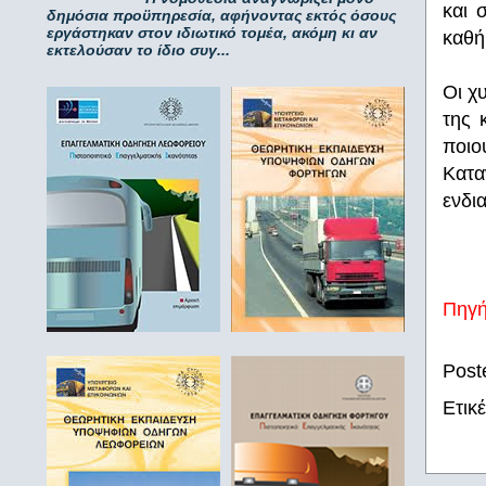
και 
δημόσια προϋπηρεσία, αφήνοντας εκτός όσους
εργάστηκαν στον ιδιωτικό τομέα, ακόμη κι αν
καθή
εκτελούσαν το ίδιο συγ...
Οι χ
της 
ποιο
Κατα
ενδι
Πηγ
Post
Ετικ