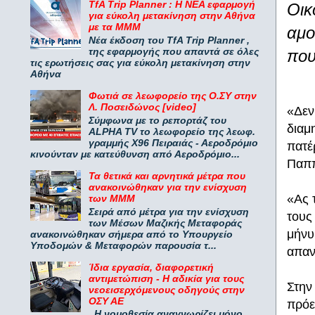
TfA Trip Planner : Η ΝΕΑ εφαρμογή
Οικ
για εύκολη μετακίνηση στην Αθήνα
με τα ΜΜΜ
αμο
Νέα έκδοση του TfA Trip Planner ,
της εφαρμογής που απαντά σε όλες
που
τις ερωτήσεις σας για εύκολη μετακίνηση στην
Αθήνα
Φωτιά σε λεωφορείο της Ο.ΣΥ στην
Λ. Ποσειδώνος [video]
«Δεν
Σύμφωνα με το ρεπορτάζ του
διαμ
ALPHA TV το λεωφορείο της λεωφ.
γραμμής Χ96 Πειραιάς - Αεροδρόμιο
πατέ
κινούνταν με κατεύθυνση από Αεροδρόμιο...
Παππ
Τα θετικά και αρνητικά μέτρα που
ανακοινώθηκαν για την ενίσχυση
«Ας 
των ΜΜΜ
Σειρά από μέτρα για την ενίσχυση
τους
των Μέσων Μαζικής Μεταφοράς
μήνυ
ανακοινώθηκαν σήμερα από το Υπουργείο
Υποδομών & Μεταφορών παρουσία τ...
απαν
Ίδια εργασία, διαφορετική
αντιμετώπιση - Η αδικία για τους
Στην
νεοεισερχόμενους οδηγούς στην
ΟΣΥ ΑΕ
πρόε
Η νομοθεσία αναγνωρίζει μόνο