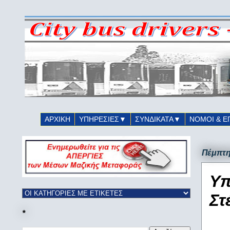
ΑΡΧΙΚΗ
ΥΠΗΡΕΣΙΕΣ▼
ΣΥΝΔΙΚΑΤΑ▼
ΝΟΜΟΙ & Ε
Πέμπτη
Υπ
Στ
*