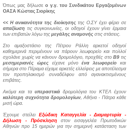
Όπως μας δήλωσε
ο γ.γ. του Συνδικάτου Εργαζομένων
ΟΑΣΑ Κώστας Σιορίκης
<< Η
ανικανότητα της διοίκησης
της Ο.ΣΥ έχει φέρει σε
απαξίωση
τις συγκοινωνίες, οι οδηγοί έχουν γίνει έρμαια
των επιβατών λόγω της
μεγάλης αναμονής
στις στάσεις.
Στο αμαξοστάσιο της Πέτρου Ράλλη αρκετοί οδηγοί
καθημερινά περιμένουν να πάρουν λεωφορείο και πολλοί
σχολάνε χωρίς να κάνουν δρομολόγιο, προχθές στο
Β9
τις
μεσημεριανές ώρες
είχανε μόνο
ένα λεωφορείο
και
σήμερα στο Πέραμα είχαμε αρκετές ελλείψεις με αποτέλεσμα
τον προπηλακισμό συναδέλφου από αγανακτισμένους
επιβάτες.
Ακόμα και τα
υπεραστικά
δρομολόγια του ΚΤΕΛ έχουν
καλύτερη συχνότητα δρομολογίων
, Αθήνα - Πάτρα κάθε
μισή ώρα.
Έχουμε στείλει
Εξώδικη Καταγγελία - Διαμαρτυρία -
Δήλωση - Πρόσκληση
στον εισαγγελέα Πρωτοδικών
Αθηνών προ 15 ημερών για την σημερινή κατάσταση των