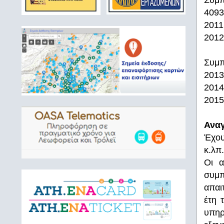
Συμπ
4093
2011
2012
Συμπ
2013
2014
2015
Ανα
Έχου
κ.λπ.
Οι α
συμπ
απαι
έτη 
υπηρ