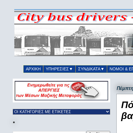
ΑΡΧΙΚΗ
ΥΠΗΡΕΣΙΕΣ▼
ΣΥΝΔΙΚΑΤΑ▼
ΝΟΜΟΙ & Ε
Πέμπτη
Πό
βα
*