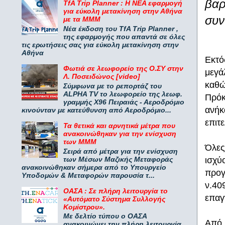
βαρ
TfA Trip Planner : Η ΝΕΑ εφαρμογή
για εύκολη μετακίνηση στην Αθήνα
συν
με τα ΜΜΜ
Νέα έκδοση του TfA Trip Planner ,
της εφαρμογής που απαντά σε όλες
τις ερωτήσεις σας για εύκολη μετακίνηση στην
Αθήνα
Εκτό
Φωτιά σε λεωφορείο της Ο.ΣΥ στην
μεγά
Λ. Ποσειδώνος [video]
καθώ
Σύμφωνα με το ρεπορτάζ του
ALPHA TV το λεωφορείο της λεωφ.
Πρόκ
γραμμής Χ96 Πειραιάς - Αεροδρόμιο
ανήκ
κινούνταν με κατεύθυνση από Αεροδρόμιο...
επιτ
Τα θετικά και αρνητικά μέτρα που
ανακοινώθηκαν για την ενίσχυση
των ΜΜΜ
Όλες
Σειρά από μέτρα για την ενίσχυση
των Μέσων Μαζικής Μεταφοράς
ισχύ
ανακοινώθηκαν σήμερα από το Υπουργείο
προγ
Υποδομών & Μεταφορών παρουσία τ...
ν.40
ΟΑΣΑ : Σε πλήρη λειτουργία το
επαγ
«Αυτόματο Σύστημα Συλλογής
Κομίστρου».
Με δελτίο τύπου ο ΟΑΣΑ
Από 
ανακοινώνει την πλήρη λειτουργία