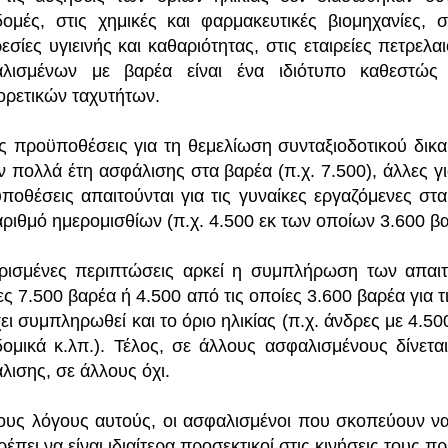
δομές, στις χημικές και φαρμακευτικές βιομηχανίες, 
εσίες υγιεινής και καθαριότητας, στις εταιρείες πετρε
λισμένων με βαρέα είναι ένα ιδιότυπο καθεστώς κ
ορετικών ταχυτήτων.
ς προϋποθέσεις για τη θεμελίωση συνταξιοδοτικού δικα
ν πολλά έτη ασφάλισης στα βαρέα (π.χ. 7.500), άλλες γι
ποθέσεις απαιτούνται για τις γυναίκες εργαζόμενες στα
 αριθμό ημερομισθίων (π.χ. 4.500 εκ των οποίων 3.600 βα
ρισμένες περιπτώσεις αρκεί η συμπλήρωση των απαιτ
ες 7.500 βαρέα ή 4.500 από τις οποίες 3.600 βαρέα για τι
χει συμπληρωθεί και το όριο ηλικίας (π.χ. άνδρες με 4.50
δομικά κ.λπ.). Τέλος, σε άλλους ασφαλισμένους δίνετ
λισης, σε άλλους όχι.
τους λόγους αυτούς, οι ασφαλισμένοι που σκοπεύουν να
έπει να είναι ιδιαίτερα προσεκτικοί στις κινήσεις τους π