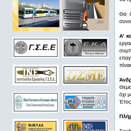
Θα δ
συνο
Α’ κ
εργα
συμπ
επαγ
πίνα
Άνδρ
Θεμε
όχι 
Έτος
Πλή