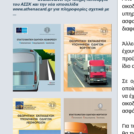
του ΑΣΣΚ και την νέα ιστοσελίδα
οικο
www.athenacard.gr για πληροφορίες σχετικά με
υπηρ
...
ασφα
διαφ
Άλλε
έχου
προϋ
ίδιο
Σε ο
οποί
να έ
οικο
ασφά
Για 
θα πρ