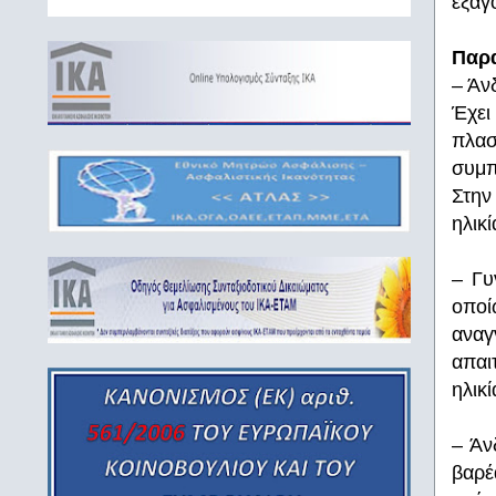
εξαγ
Παρα
– Άν
Έχει
πλασ
συμπ
Στην
ηλικ
– Γυ
οποί
αναγ
απαι
ηλικ
– Άν
βαρέ