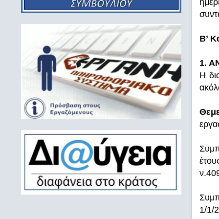
ημέρ
συντ
Β’ Κ
1. 
Η δι
ακόλ
Θεμ
εργα
Συμπ
έτου
ν.40
Συμπ
1/1/