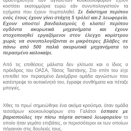
δραστηριότητα των άγνωστων κουκουλοφόρων έχουν
κοστίσει εκατομμύρια ευρώ εάν συνυπολογιστούν τα
οχήματα που έχουν πυρποληθεί.
Σε διάστημα περίπου
ενός έτους έχουν γίνει στάχτη 5 τρόλεϊ και 2 λεωφορεία.
Εχουν υποστεί βανδαλισμούς ή κλαπεί περίπου
ογδόντα ακυρωτικά μηχανήματα και έχουν
στοχοποιηθεί εργαζόμενοι στον έλεγχο κομίστρου
χωρίς να συνυπολογίζονται οι μικρότερες βλάβες σε
πάνω από 500 παλιά ακυρωτικά μηχανήματα το
περασμένο καλοκαίρι.
Από τις επιθέσεις μάλιστα δεν γλίτωσε και ο ίδιος ο
πρόεδρος του ΟΑΣΑ, Τάσος Ταστάνης. Στο σπίτι του είχε
επιτεθεί τον περασμένο Δεκέμβριο ομάδα αγνώστων που
κατέστρεψε το αυτοκίνητό του, έγραψε συνθήματα και πέταξε
μπογιές.
Χθες το πρωί σημειώθηκε ένα ακόμα κρούσμα, όταν ομάδα
τεσσάρων κουκουλοφόρων στο Γαλάτσι
έσπασε με
βαριοπούλες την πίσω πόρτα αστικού λεωφορείου
το
οποίο ήταν γεμάτο επιβάτες, οι περισσότεροι εκ των οποίων
πήγαιναν στις δουλειές τους.