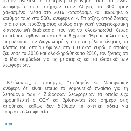
«Όταν ανέλαβε η σημερινή κυβέρνηση, από τα 2.367
λεωφορεία που υπήρχαν στην Αθήνα, τα 800 ήταν
χαλασμένα. Μέσα στο 2016 καταφέραμε και μειώθηκε ο
αριθμός τους στα 500» ανέφερε ο κ. Σπίρτζης, αποδίδοντας
τα αίτια του προβλήματος κυρίως στην κακή γραφειοκρατική
διαγωνιστική διαδικασία που για να ολοκληρωθεί, όπως
σημείωσε, έφθανε και στα 5 με 6 χρόνια. Έφερε μάλιστα ως
παράδειγμα τον διαγωνισμό για το πετρέλαιο κίνησης το
κόστος του οποίου έφθανε στα 110 εκατ. ευρώ, ο οποίος
ξεκίνησε το 2010 και ολοκληρώθηκε το 2016, τονίζοντας ότι
το ίδιο συμβαίνει για τις μπαταρίες και τα ελαστικά των
λεωφορείων.
Κλείνοντας, ο υπουργός Υποδομών και Μεταφορών
ανέφερε ότι είναι έτοιμο το νομοθετικό πλαίσιο για τη
λειτουργία των 4 διώροφων λεωφορείων τα οποία είχε
προμηθευτεί ο ΟΣΥ και βρίσκονται έως σήμερα στις
αποθήκες, καθώς δεν διέθεταν τη σχετική άδεια για
τουριστικό λεωφορείο.
πηγη