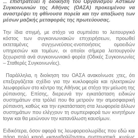
... επιστρατεύει η διοίκηση του Οργανισμού Αστικών
Συγκοινωνιών της Αθήνας (ΟΑΣΑ) προκειμένου να
αναστρέψει τη φθίνουσα πορεία και την απαξίωση των
μέσων μαζικής μεταφοράς της πρωτεύουσας.
Την ίδια στιγμή, με στόχο να συμπιέσει το λειτουργικό
κόστος των συγκοινωνιακών επιχειρήσεων, προωθεί
εκτεταμένες συγχωνεύσεις-ενοποιήσεις ομοειδών
υπηρεσιών και τομέων, οι οποίοι σήμερα λειτουργούν
ξεχωριστά ανά συγκοινωνιακό φορέα (Οδικές Συγκοινωνίες
– Σταθερές Συγκοινωνίες).
Παράλληλα, η διοίκηση του ΟΑΣΑ ανακοίνωσε χτες, ότι
επεξεργάζεται σχέδιο για την κυκλοφορία και ηλεκτρικών
λεωφορείων στο κέντρο της Αθήνας με στόχο την μείωση της
ρύπανσης. Επίσης, διερευνά την εγκατάσταση ειδικών
συστημάτων στα τρόλεϊ που θα μετρούν την ατμοσφαιρική
ρύπανση, καθώς και την εγκατάσταση στα λεωφορεία άλλων
συστημάτων που ελέγχουν τη συμπεριφορά των κινητήρων
toyw και θα μειώνουν την κατανάλωση καυσίμων.
Ειδικότερα, όσον αφορά τις λεωφορειολωρίδες που εδώ και
πάρα πολύ καιρό «καννιβαλίζονται» συστηματικά, κυρίως