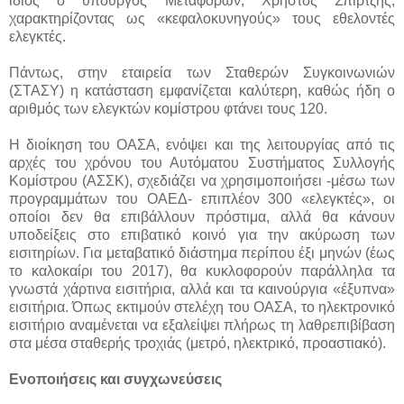
ίδιος ο υπουργός Μεταφορών, Χρήστος Σπίρτζης,
χαρακτηρίζοντας ως «κεφαλοκυνηγούς» τους εθελοντές
ελεγκτές.
Πάντως, στην εταιρεία των Σταθερών Συγκοινωνιών
(ΣΤΑΣΥ) η κατάσταση εμφανίζεται καλύτερη, καθώς ήδη ο
αριθμός των ελεγκτών κομίστρου φτάνει τους 120.
Η διοίκηση του ΟΑΣΑ, ενόψει και της λειτουργίας από τις
αρχές του χρόνου του Αυτόματου Συστήματος Συλλογής
Κομίστρου (ΑΣΣΚ), σχεδιάζει να χρησιμοποιήσει -μέσω των
προγραμμάτων του ΟΑΕΔ- επιπλέον 300 «ελεγκτές», οι
οποίοι δεν θα επιβάλλουν πρόστιμα, αλλά θα κάνουν
υποδείξεις στο επιβατικό κοινό για την ακύρωση των
εισιτηρίων. Για μεταβατικό διάστημα περίπου έξι μηνών (έως
το καλοκαίρι του 2017), θα κυκλοφορούν παράλληλα τα
γνωστά χάρτινα εισιτήρια, αλλά και τα καινούργια «έξυπνα»
εισιτήρια. Όπως εκτιμούν στελέχη του ΟΑΣΑ, το ηλεκτρονικό
εισιτήριο αναμένεται να εξαλείψει πλήρως τη λαθρεπιβίβαση
στα μέσα σταθερής τροχιάς (μετρό, ηλεκτρικό, προαστιακό).
Ενοποιήσεις και συγχωνεύσεις