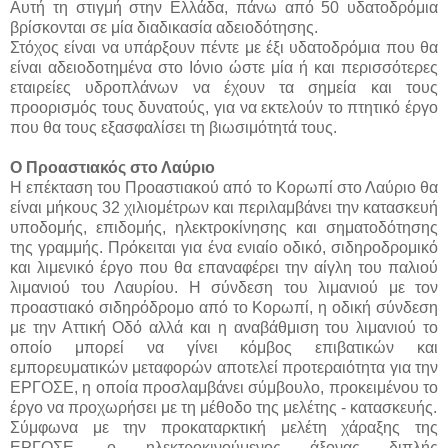
Αυτή τη στιγμή στην Ελλάδα, πάνω από 50 υδατοδρόμια
βρίσκονται σε μία διαδικασία αδειοδότησης.
Στόχος είναι να υπάρξουν πέντε με έξι υδατοδρόμια που θα
είναι αδειοδοτημένα στο Ιόνιο ώστε μία ή και περισσότερες
εταιρείες υδροπλάνων να έχουν τα σημεία και τους
προορισμός τους δυνατούς, για να εκτελούν το πτητικό έργο
που θα τους εξασφαλίσει τη βιωσιμότητά τους.
Ο Προαστιακός στο Λαύριο
Η επέκταση του Προαστιακού από το Κορωπί στο Λαύριο θα
είναι μήκους 32 χιλιομέτρων και περιλαμβάνει την κατασκευή
υποδομής, επιδομής, ηλεκτροκίνησης και σηματοδότησης
της γραμμής. Πρόκειται για ένα ενιαίο οδικό, σιδηροδρομικό
και λιμενικό έργο που θα επαναφέρει την αίγλη του παλιού
λιμανιού του Λαυρίου. Η σύνδεση του λιμανιού με τον
προαστιακό σιδηρόδρομο από το Κορωπί, η οδική σύνδεση
με την Αττική Οδό αλλά και η αναβάθμιση του λιμανιού το
οποίο μπορεί να γίνει κόμβος επιβατικών και
εμπορευματικών μεταφορών αποτελεί προτεραιότητα για την
ΕΡΓΟΣΕ, η οποία προσλαμβάνει σύμβουλο, προκειμένου το
έργο να προχωρήσει με τη μέθοδο της μελέτης - κατασκευής.
Σύμφωνα με την προκαταρκτική μελέτη χάραξης της
ΕΡΓΟΣΕ, ο ηλεκτροκινούμενος άξονας διπλής