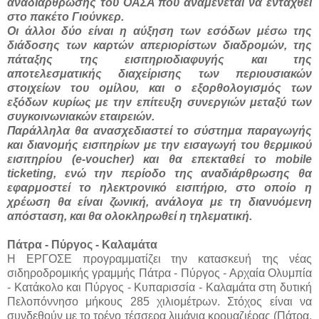
αναδιάρθρωσης του ΟΑΣΑ που αναμένεται να ενταχθεί
στο πακέτο Γιούνκερ.
Οι άλλοι δύο είναι η αύξηση των εσόδων μέσω της
διάδοσης των καρτών απεριορίστων διαδρομών, της
πάταξης της εισιτηριοδιαφυγής και της
αποτελεσματικής διαχείρισης των περιουσιακών
στοιχείων του ομίλου, και ο εξορθολογισμός των
εξόδων κυρίως με την επίτευξη συνεργιών μεταξύ των
συγκοινωνιακών εταιρειών.
Παράλληλα θα ανασχεδιαστεί το σύστημα παραγωγής
και διανομής εισιτηρίων με την εισαγωγή του θερμικού
εισιτηρίου (e-voucher) και θα επεκταθεί το mobile
ticketing, ενώ την περίοδο της αναδιάρθρωσης θα
εφαρμοστεί το ηλεκτρονικό εισιτήριο, στο οποίο η
χρέωση θα είναι ζωνική, ανάλογα με τη διανυόμενη
απόσταση, και θα ολοκληρωθεί η τηλεματική.
Πάτρα - Πύργος - Καλαμάτα
Η ΕΡΓΟΣΕ προγραμματίζει την κατασκευή της νέας
σιδηροδρομικής γραμμής Πάτρα - Πύργος - Αρχαία Ολυμπία
- Κατάκολο και Πύργος - Κυπαρισσία - Καλαμάτα στη δυτική
Πελοπόννησο μήκους 285 χιλιομέτρων. Στόχος είναι να
συνδεθούν με το τρένο τέσσερα λιμάνια κρουαζιέρας (Πάτρα,