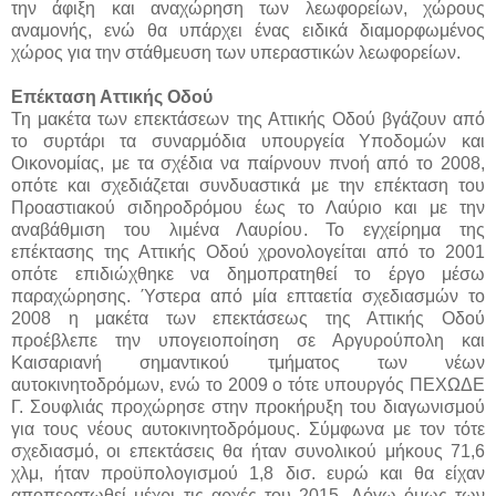
την άφιξη και αναχώρηση των λεωφορείων, χώρους
αναμονής, ενώ θα υπάρχει ένας ειδικά διαμορφωμένος
χώρος για την στάθμευση των υπεραστικών λεωφορείων.
Επέκταση Αττικής Οδού
Τη μακέτα των επεκτάσεων της Αττικής Οδού βγάζουν από
το συρτάρι τα συναρμόδια υπουργεία Υποδομών και
Οικονομίας, με τα σχέδια να παίρνουν πνοή από το 2008,
οπότε και σχεδιάζεται συνδυαστικά με την επέκταση του
Προαστιακού σιδηροδρόμου έως το Λαύριο και με την
αναβάθμιση του λιμένα Λαυρίου. Το εγχείρημα της
επέκτασης της Αττικής Οδού χρονολογείται από το 2001
οπότε επιδιώχθηκε να δημοπρατηθεί το έργο μέσω
παραχώρησης. Ύστερα από μία επταετία σχεδιασμών το
2008 η μακέτα των επεκτάσεως της Αττικής Οδού
προέβλεπε την υπογειοποίηση σε Αργυρούπολη και
Καισαριανή σημαντικού τμήματος των νέων
αυτοκινητοδρόμων, ενώ το 2009 ο τότε υπουργός ΠΕΧΩΔΕ
Γ. Σουφλιάς προχώρησε στην προκήρυξη του διαγωνισμού
για τους νέους αυτοκινητοδρόμους. Σύμφωνα με τον τότε
σχεδιασμό, οι επεκτάσεις θα ήταν συνολικού μήκους 71,6
χλμ, ήταν προϋπολογισμού 1,8 δισ. ευρώ και θα είχαν
αποπερατωθεί μέχρι τις αρχές του 2015. Λόγω όμως των