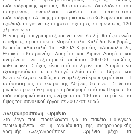
σιδηροδρομικής γραμμής, θα αποτελέσει διακλάδωση του
υπάρχοντος ανατολικού κλάδου του προαστιακού
σιδηροδρόμου Αττικής με αφετηρία τον κόμβο Κορωπίου και
σχεδιάζεται για να εξυπηρετεί ταχύτητες συρμών έως 120
χλμ ανά ώρα.
Η γραμμή προγραμματίζεται να είναι διπλή, θα έχει εννέα
σταθμούς προαστιακού: Μαρκόπουλο, Καλύβια, Κουβαράς,
Κερατέα, «Δασκαλιό 1» - ΒΙΟΠΑ Κερατέας, «Δασκαλιό 2»,
Θορικό, «Κυπριανός» Λαυρίου και Λιμάνι Λαυρίου και
αναμένεται να εξυπηρετεί περίπου 300.000 επιβάτες
καθημερινά. Στόχος είναι από το λιμάνι του Λαυρίου να
εξυπηρετούνται τα επιβατηγά πλοία από το Βόρειο και
Κεντρικό Αιγαίο, καθώς και να φιλοξενεί κρουαζιερόπλοια. Η
απόσταση ως το κέντρο της Αθήνας θα είναι 15 λεπτά
μικρότερη σε σύγκριση με τη διαδρομή από τον Πειραιά. Το
σιδηροδρομικό κόστος ανέρχεται σε 140 εκατ. ευρώ και το
ύψος του συνολικού έργου σε 300 εκατ. ευρώ.
Αλεξανδρούπολη - Ορμένιο
Στα έργα που προτείνονται για το πακέτο Γιούνγκερ
περιλαμβάνεται και η αναβάθμιση της σιδηροδρομικής
γραμμής Αλεξανδρούπολη - Ορμένιο μέχρι τα