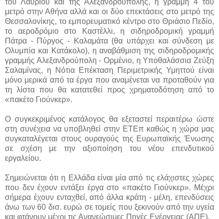
του Λαυρίου και της Αλεξανδρούπολης, η γραμμή 4 του
μετρό στην Αθήνα αλλά και οι δύο επεκτάσεις στο μετρό της
Θεσσαλονίκης, το εμπορευματικό κέντρο στο Θριάσιο Πεδίο,
το αεροδρόμιο στο Καστέλλι, η σιδηροδρομική γραμμή
Πάτρα - Πύργος - Καλαμάτα (θα υπάρχει και σύνδεση με
Ολυμπία και Κατάκολο), η αναβάθμιση της σιδηροδρομικής
γραμμής Αλεξανδρούπολη - Ορμένιο, η Υποθαλάσσια Ζεύξη
Σαλαμίνας, η Νότια Επέκταση Περιμετρικής Υμηττού είναι
μόνο μερικά από τα έργα που αναμένεται να προταθούν για
τη λίστα που θα κατατεθεί προς χρηματοδότηση από το
«πακέτο Γιούνκερ».
Ο συγκεκριμένος κατάλογος θα εξεταστεί περαιτέρω ώστε
στη συνέχεια να υποβληθεί στην ΕΤΕπ καθώς η χώρα μας
συγκαταλέγεται στους ουραγούς της Ευρωπαϊκής Ένωσης
σε σχέση με την αξιοποίηση του νέου επενδυτικού
εργαλείου.
Σημειώνεται ότι η Ελλάδα είναι μία από τις ελάχιστες χώρες
που δεν έχουν εντάξει έργα στο «πακέτο Γιούνκερ». Μέχρι
σήμερα έχουν ενταχθεί, από άλλα κράτη - μέλη, επενδύσεις
άνω των 60 δισ. ευρώ σε τομείς που ξεκινούν από την υγεία
και φτάνουν μέχρι τις Ανανεώσιμες Πηγές Ενέργειας (ΑΠΕ).