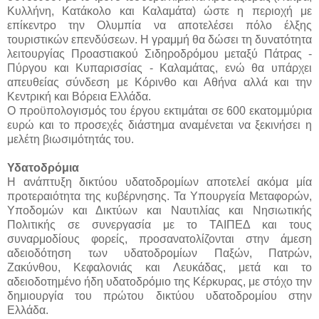
Κυλλήνη, Κατάκολο και Καλαμάτα) ώστε η περιοχή με
επίκεντρο την Ολυμπία να αποτελέσει πόλο έλξης
τουριστικών επενδύσεων. Η γραμμή θα δώσει τη δυνατότητα
λειτουργίας Προαστιακού Σιδηροδρόμου μεταξύ Πάτρας -
Πύργου και Κυπαρισσίας - Καλαμάτας, ενώ θα υπάρχει
απευθείας σύνδεση με Κόρινθο και Αθήνα αλλά και την
Κεντρική και Βόρεια Ελλάδα.
Ο προϋπολογισμός του έργου εκτιμάται σε 600 εκατομμύρια
ευρώ και το προσεχές διάστημα αναμένεται να ξεκινήσει η
μελέτη βιωσιμότητάς του.
Υδατοδρόμια
Η ανάπτυξη δικτύου υδατοδρομίων αποτελεί ακόμα μία
προτεραιότητα της κυβέρνησης. Τα Υπουργεία Μεταφορών,
Υποδομών και Δικτύων και Ναυτιλίας και Νησιωτικής
Πολιτικής σε συνεργασία με το ΤΑΙΠΕΔ και τους
συναρμοδίους φορείς, προσανατολίζονται στην άμεση
αδειοδότηση των υδατοδρομίων Παξών, Πατρών,
Ζακύνθου, Κεφαλονιάς και Λευκάδας, μετά και το
αδειοδοτημένο ήδη υδατοδρόμιο της Κέρκυρας, με στόχο την
δημιουργία του πρώτου δικτύου υδατοδρομίου στην
Ελλάδα.