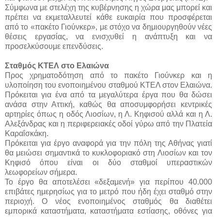
Σύμφωνα με στελέχη της κυβέρνησης η χώρα μας μπορεί και
πρέπει να εκμεταλλευτεί κάθε ευκαιρία που προσφέρεται
από το «πακέτο Γιούνκερ», με στόχο να δημιουργηθούν νέες
θέσεις εργασίας, να ενισχυθεί η ανάπτυξη και να
προσελκύσουμε επενδύσεις.
Σταθμός ΚΤΕΛ στο Ελαιώνα
Προς χρηματοδότηση από το πακέτο Γιούνκερ και η
υλοποίηση του ενοποιημένου σταθμού ΚΤΕΛ στον Ελαιώνα.
Πρόκειται για ένα από τα μεγαλύτερα έργα που θα δώσει
ανάσα στην Αττική, καθώς θα αποσυμφορήσει κεντρικές
αρτηρίες όπως η οδός Λιοσίων, η Λ. Κηφισού αλλά και η Λ.
Αλεξάνδρας και η περιφερειακές οδοί γύρω από την Πλατεία
Καραΐσκάκη.
Πρόκειται για έργο αναφορά για την πόλη της Αθήνας γιατί
θα μειώσει σημαντικά το κυκλοφοριακό στη Λιοσίων και τον
Κηφισό όπου είναι οι δύο σταθμοί υπεραστικών
λεωφορείων σήμερα.
Το έργο θα αποτελέσει «δεξαμενή» για περίπου 40.000
επιβάτες ημερησίως για το μετρό που ήδη έχει σταθμό στην
περιοχή. Ο νέος ενοποιημένος σταθμός θα διαθέτει
εμπορικά καταστήματα, καταστήματα εστίασης, οθόνες για