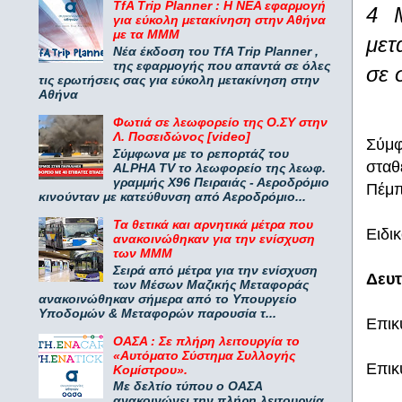
TfA Trip Planner : Η ΝΕΑ εφαρμογή
4 Μ
για εύκολη μετακίνηση στην Αθήνα
με τα ΜΜΜ
μετ
Νέα έκδοση του TfA Trip Planner ,
της εφαρμογής που απαντά σε όλες
σε 
τις ερωτήσεις σας για εύκολη μετακίνηση στην
Αθήνα
Φωτιά σε λεωφορείο της Ο.ΣΥ στην
Λ. Ποσειδώνος [video]
Σύμφ
Σύμφωνα με το ρεπορτάζ του
σταθ
ALPHA TV το λεωφορείο της λεωφ.
γραμμής Χ96 Πειραιάς - Αεροδρόμιο
Πέμπ
κινούνταν με κατεύθυνση από Αεροδρόμιο...
Τα θετικά και αρνητικά μέτρα που
Ειδικ
ανακοινώθηκαν για την ενίσχυση
των ΜΜΜ
Σειρά από μέτρα για την ενίσχυση
Δευτ
των Μέσων Μαζικής Μεταφοράς
ανακοινώθηκαν σήμερα από το Υπουργείο
Υποδομών & Μεταφορών παρουσία τ...
Επικ
ΟΑΣΑ : Σε πλήρη λειτουργία το
«Αυτόματο Σύστημα Συλλογής
Επικ
Κομίστρου».
Με δελτίο τύπου ο ΟΑΣΑ
ανακοινώνει την πλήρη λειτουργία