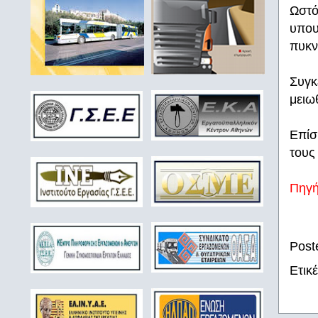
Ωστό
υπου
πυκν
Συγκ
μειω
Επίσ
τους
Πηγ
Post
Ετικ