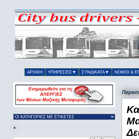
ΑΡΧΙΚΗ
ΥΠΗΡΕΣΙΕΣ▼
ΣΥΝΔΙΚΑΤΑ▼
ΝΟΜΟΙ & Ε
Παρασκ
Κα
Μα
*
Δε