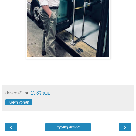
drivers21
on
11:30 π.μ.
Κοινή χρήση
‹
›
Αρχική σελίδα