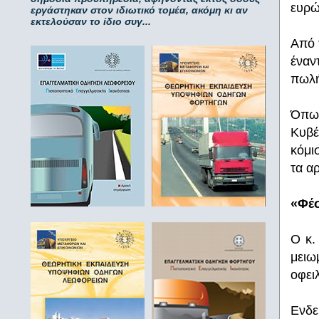
ευρώ
εργάστηκαν στον ιδιωτικό τομέα, ακόμη κι αν
εκτελούσαν το ίδιο συγ...
Από 
έναν
πωλή
Όπως
Κυβέ
κόμι
τα α
«Φέσ
Ο κ.
μειω
οφει
Ενδε