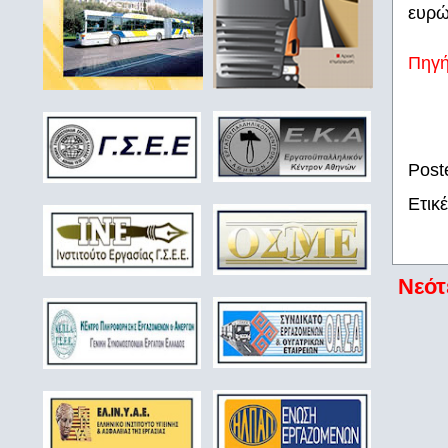
ευρώ
Πηγ
Post
Ετικ
Νεότ