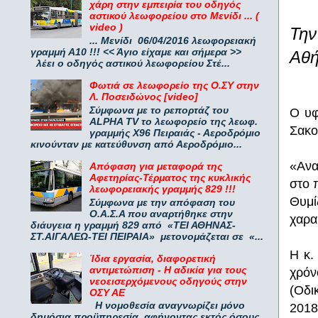
χάρη στην εμπειρία του οδηγός
αστικού λεωφορείου στο Μενίδι ... (
video )
Την
... Μενίδι 06/04/2016 λεωφορειακή
γραμμή Α10 !!! << Άγιο είχαμε και σήμερα >>
Αθή
λέει ο οδηγός αστικού λεωφορείου Στέ...
Φωτιά σε λεωφορείο της Ο.ΣΥ στην
Λ. Ποσειδώνος [video]
Σύμφωνα με το ρεπορτάζ του
Ο υφ
ALPHA TV το λεωφορείο της λεωφ.
Σακο
γραμμής Χ96 Πειραιάς - Αεροδρόμιο
κινούνταν με κατεύθυνση από Αεροδρόμιο...
«Ανα
Απόφαση για μεταφορά της
Αφετηρίας-Τέρματος της κυκλικής
στο 
λεωφορειακής γραμμής 829 !!!
Θυμί
Σύμφωνα με την απόφαση του
Ο.Α.Σ.Α που αναρτήθηκε στην
χαρα
διάυγεια η γραμμή 829 από «ΤΕΙ ΑΘΗΝΑΣ-
ΣΤ.ΑΙΓΑΛΕΩ-ΤΕΙ ΠΕΙΡΑΙΑ» μετονομάζεται σε «...
Η κ.
Ίδια εργασία, διαφορετική
αντιμετώπιση - Η αδικία για τους
χρόν
νεοεισερχόμενους οδηγούς στην
(Οδι
ΟΣΥ ΑΕ
Η νομοθεσία αναγνωρίζει μόνο
2018
δημόσια προϋπηρεσία, αφήνοντας εκτός όσους