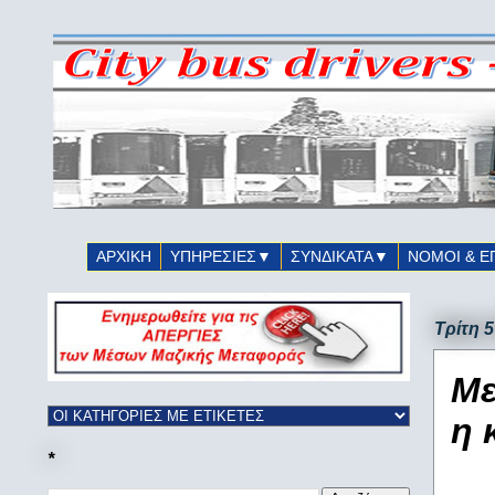
ΑΡΧΙΚΗ
ΥΠΗΡΕΣΙΕΣ▼
ΣΥΝΔΙΚΑΤΑ▼
ΝΟΜΟΙ & Ε
Τρίτη 
Με
η 
*