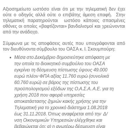
Αξιοσημείωτο ωστόσο είναι ότι με την τηλεματική δεν έχει
ούτε ο οδηγός αλλά ούτε ο επιβάτης άμεση επαφή. Στην
τηλεματική παρατηρούνται ωστόσο κάποιες σπασμένες
οθόνες οι οποίες «βαφτίζονται» βανδαλισμοί και χρεώνονται
από την ανάδοχο.
Σύμφωνα με τις αποφάσεις αυτές που υπογράφονται από
τον διευθύνοντα σύμβουλο του ΟΑΣΑ κ. Ι. Σκουμπούρη:
Μέσα στο Δεκέμβριο δημοσιεύτηκε απόφαση με
την οποία το διοικητικό συμβούλιο του ΟΑΣΑ
εγκρίνει τη δέσμευση πίστωσης ύψους 49.000
ευρώ πλέον ΦΠΑ αξίας 11.760 ευρώ (συνολικά
60.760 ευρώ) σε βάρος της πίστωσης του
προϋπολογισμού εξόδων της Ο.Α.Σ.Α. Α.Ε. για τη
χρήση 2018 που αφορά υπηρεσίες
αποκατάστασης ζημιών κακής χρήσης για την
Τηλεματική για το χρονικό διάστημα 1.08.2018
έως 31.11.2018. Όπως αναφέρεται από την Δ/
νση Οικονομικών Υπηρεσιών ελέγχθηκε και
βεβαιώνεται ότι: α) η ανωτέρω δέσμευση είναι