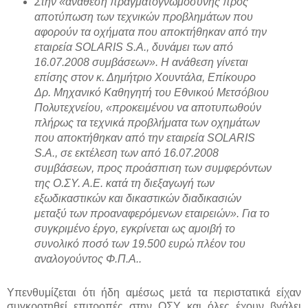
Στην «ανάθεση πραγματογνωμοσύνης προς
αποτύπωση των τεχνικών προβλημάτων που
αφορούν τα οχήματα που αποκτήθηκαν από την
εταιρεία SOLARIS S.A., δυνάμει των από
16.07.2008 συμβάσεων». Η ανάθεση γίνεται
επίσης στον κ. Δημήτριο Χουντάλα, Επίκουρο
Δρ. Μηχανικό Καθηγητή του Εθνικού Μετσόβιου
Πολυτεχνείου, «προκειμένου να αποτυπωθούν
πλήρως τα τεχνικά προβλήματα των οχημάτων
που αποκτήθηκαν από την εταιρεία SOLARIS
S.A., σε εκτέλεση των από 16.07.2008
συμβάσεων, προς προάσπιση των συμφερόντων
της Ο.ΣΥ. Α.Ε. κατά τη διεξαγωγή των
εξωδικαστικών και δικαστικών διαδικασιών
μεταξύ των προαναφερόμενων εταιρειών». Για το
συγκριμένο έργο, εγκρίνεται ως αμοιβή το
συνολικό ποσό των 19.500 ευρώ πλέον του
αναλογούντος Φ.Π.Α..
Υπενθυμίζεται ότι ήδη αμέσως μετά τα περιστατικά είχαν
συγκροτηθεί επιτροπές στην ΟΣΥ και όλες έχουν βγάλει