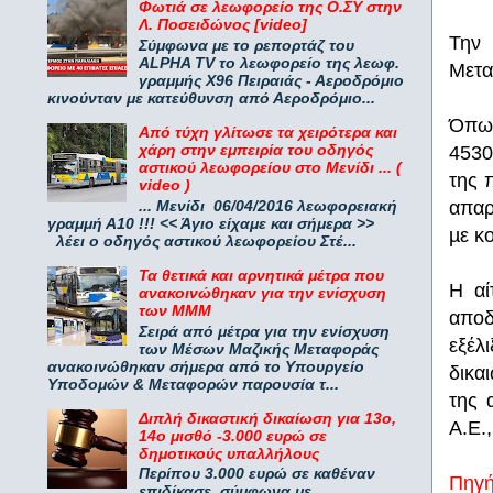
Φωτιά σε λεωφορείο της Ο.ΣΥ στην
Λ. Ποσειδώνος [video]
Την 
Σύμφωνα με το ρεπορτάζ του
ALPHA TV το λεωφορείο της λεωφ.
Μετα
γραμμής Χ96 Πειραιάς - Αεροδρόμιο
κινούνταν με κατεύθυνση από Αεροδρόμιο...
Όπως
Από τύχη γλίτωσε τα χειρότερα και
χάρη στην εμπειρία του οδηγός
4530
αστικού λεωφορείου στο Μενίδι ... (
της 
video )
... Μενίδι 06/04/2016 λεωφορειακή
απαρ
γραμμή Α10 !!! << Άγιο είχαμε και σήμερα >>
µε κ
λέει ο οδηγός αστικού λεωφορείου Στέ...
Τα θετικά και αρνητικά μέτρα που
Η αί
ανακοινώθηκαν για την ενίσχυση
των ΜΜΜ
αποδ
Σειρά από μέτρα για την ενίσχυση
εξέλ
των Μέσων Μαζικής Μεταφοράς
ανακοινώθηκαν σήμερα από το Υπουργείο
δικα
Υποδομών & Μεταφορών παρουσία τ...
της 
Διπλή δικαστική δικαίωση για 13ο,
Α.Ε.
14ο μισθό -3.000 ευρώ σε
δημοτικούς υπαλλήλους
Περίπου 3.000 ευρώ σε καθέναν
Πηγ
επιδίκασε, σύμφωνα με