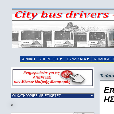
ΑΡΧΙΚΗ
ΥΠΗΡΕΣΙΕΣ▼
ΣΥΝΔΙΚΑΤΑ▼
ΝΟΜΟΙ & Ε
Τετάρτ
Επ
ΗΣ
*