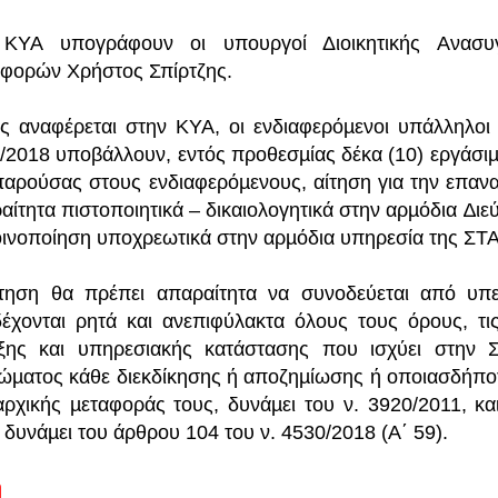
ΚΥΑ υπογράφουν οι υπουργοί Διοικητικής Ανασυγ
φορών Χρήστος Σπίρτζης.
 αναφέρεται στην ΚΥΑ, οι ενδιαφερόµενοι υπάλληλο
/2018 υποβάλλουν, εντός προθεσµίας δέκα (10) εργάσι
παρούσας στους ενδιαφερόµενους, αίτηση για την επανα
αίτητα πιστοποιητικά – δικαιολογητικά στην αρµόδια ∆
οινοποίηση υποχρεωτικά στην αρµόδια υπηρεσία της ΣΤΑ.
τηση θα πρέπει απαραίτητα να συνοδεύεται από υπ
έχονται ρητά και ανεπιφύλακτα όλους τους όρους, τις
ιξης και υπηρεσιακής κατάστασης που ισχύει στην Σ
ιώµατος κάθε διεκδίκησης ή αποζηµίωσης ή οποιασδήποτ
αρχικής µεταφοράς τους, δυνάµει του ν. 3920/2011, κα
, δυνάµει του άρθρου 104 του ν. 4530/2018 (Α΄ 59).
ή