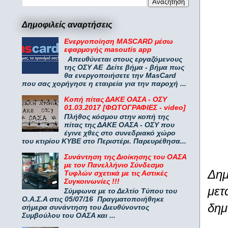
Δημοφιλείς αναρτήσεις
Ενεργοποίηση MASCARD μέσω
εφαρμογής masoutis app
Απευθύνεται στους εργαζόμενους
της ΟΣΥ ΑΕ Δείτε βήμα - βήμα πως
θα ενεργοποιήσετε την MasCard
που σας χορήγησε η εταιρεία για την παροχή ...
Κοπή πίτας ΔΑΚΕ ΟΑΣΑ - ΟΣΥ
01.03.2017 [ΦΩΤΟΓΡΑΦΙΕΣ - video]
Πλήθος κόσμου στην κοπή της
πίτας της ΔΑΚΕ ΟΑΣΑ - ΟΣΥ που
έγινε χθες στο συνεδριακό χώρο
του κτιρίου ΚΥΒΕ στο Περιστέρι. Παρευρέθησα...
Συνάντηση της Διοίκησης του ΟΑΣΑ
με τον Πανελλήνιο Σύνδεσμο
Δη
Τυφλών σχετικά με τις Αστικές
Συγκοινωνίες !!!
μετ
Σύμφωνα με το Δελτίο Τύπου του
Ο.Α.Σ.Α στις 05/07/16 Πραγματοποιήθηκε
δημ
σήμερα συνάντηση του Διευθύνοντος
Συμβούλου του ΟΑΣΑ και ...