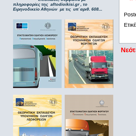
πληροφορίες της aftodioikisi.gr , το
Ειρηνοδικείο Αθηνών με τις υπ΄αριθ. 608...
Post
Ετικ
Νεότ