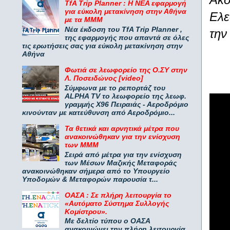
TfA Trip Planner : Η ΝΕΑ εφαρμογή
για εύκολη μετακίνηση στην Αθήνα
Ελε
με τα ΜΜΜ
Νέα έκδοση του TfA Trip Planner ,
την
της εφαρμογής που απαντά σε όλες
τις ερωτήσεις σας για εύκολη μετακίνηση στην
Αθήνα
Φωτιά σε λεωφορείο της Ο.ΣΥ στην
Λ. Ποσειδώνος [video]
Σύμφωνα με το ρεπορτάζ του
ALPHA TV το λεωφορείο της λεωφ.
γραμμής Χ96 Πειραιάς - Αεροδρόμιο
κινούνταν με κατεύθυνση από Αεροδρόμιο...
Τα θετικά και αρνητικά μέτρα που
ανακοινώθηκαν για την ενίσχυση
των ΜΜΜ
Σειρά από μέτρα για την ενίσχυση
των Μέσων Μαζικής Μεταφοράς
ανακοινώθηκαν σήμερα από το Υπουργείο
Υποδομών & Μεταφορών παρουσία τ...
ΟΑΣΑ : Σε πλήρη λειτουργία το
«Αυτόματο Σύστημα Συλλογής
Κομίστρου».
Με δελτίο τύπου ο ΟΑΣΑ
ανακοινώνει την πλήρη λειτουργία