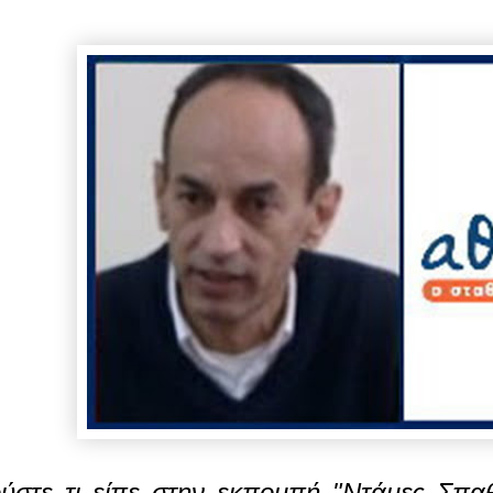
ύστε τι είπε στην εκπομπή "Ντάμες Σπα