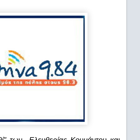
θί" των Ελευθερίας Κουμάντου και