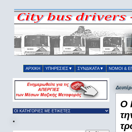
ΑΡΧΙΚΗ
ΥΠΗΡΕΣΙΕΣ▼
ΣΥΝΔΙΚΑΤΑ▼
ΝΟΜΟΙ & Ε
Δευτέρ
Ο 
τη
*
τρ