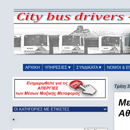
ΑΡΧΙΚΗ
ΥΠΗΡΕΣΙΕΣ▼
ΣΥΝΔΙΚΑΤΑ▼
ΝΟΜΟΙ & Ε
Τρίτη 
Με
Αθ
*