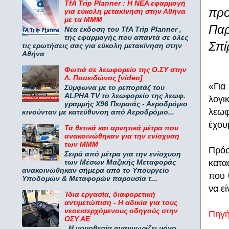
TfA Trip Planner : Η ΝΕΑ εφαρμογή
πρ
για εύκολη μετακίνηση στην Αθήνα
με τα ΜΜΜ
Παρ
Νέα έκδοση του TfA Trip Planner ,
της εφαρμογής που απαντά σε όλες
Σπί
τις ερωτήσεις σας για εύκολη μετακίνηση στην
Αθήνα
Φωτιά σε λεωφορείο της Ο.ΣΥ στην
Λ. Ποσειδώνος [video]
«Για
Σύμφωνα με το ρεπορτάζ του
ALPHA TV το λεωφορείο της λεωφ.
λογι
γραμμής Χ96 Πειραιάς - Αεροδρόμιο
λεωφ
κινούνταν με κατεύθυνση από Αεροδρόμιο...
έχου
Τα θετικά και αρνητικά μέτρα που
ανακοινώθηκαν για την ενίσχυση
των ΜΜΜ
Πρόσ
Σειρά από μέτρα για την ενίσχυση
των Μέσων Μαζικής Μεταφοράς
κατα
ανακοινώθηκαν σήμερα από το Υπουργείο
που 
Υποδομών & Μεταφορών παρουσία τ...
να ε
Ίδια εργασία, διαφορετική
αντιμετώπιση - Η αδικία για τους
νεοεισερχόμενους οδηγούς στην
Πηγ
ΟΣΥ ΑΕ
Η νομοθεσία αναγνωρίζει μόνο