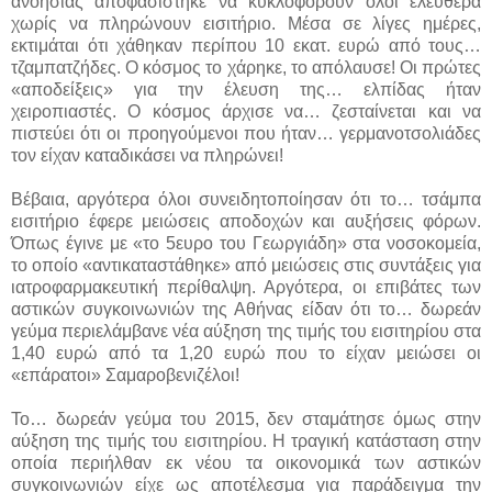
ανοησίας αποφασίστηκε να κυκλοφορούν όλοι ελεύθερα
χωρίς να πληρώνουν εισιτήριο. Μέσα σε λίγες ημέρες,
εκτιμάται ότι χάθηκαν περίπου 10 εκατ. ευρώ από τους…
τζαμπατζήδες. Ο κόσμος το χάρηκε, το απόλαυσε! Οι πρώτες
«αποδείξεις» για την έλευση της… ελπίδας ήταν
χειροπιαστές. Ο κόσμος άρχισε να… ζεσταίνεται και να
πιστεύει ότι οι προηγούμενοι που ήταν… γερμανοτσολιάδες
τον είχαν καταδικάσει να πληρώνει!
Βέβαια, αργότερα όλοι συνειδητοποίησαν ότι το… τσάμπα
εισιτήριο έφερε μειώσεις αποδοχών και αυξήσεις φόρων.
Όπως έγινε με «το 5ευρο του Γεωργιάδη» στα νοσοκομεία,
το οποίο «αντικαταστάθηκε» από μειώσεις στις συντάξεις για
ιατροφαρμακευτική περίθαλψη. Αργότερα, οι επιβάτες των
αστικών συγκοινωνιών της Αθήνας είδαν ότι το… δωρεάν
γεύμα περιελάμβανε νέα αύξηση της τιμής του εισιτηρίου στα
1,40 ευρώ από τα 1,20 ευρώ που το είχαν μειώσει οι
«επάρατοι» Σαμαροβενιζέλοι!
Το… δωρεάν γεύμα του 2015, δεν σταμάτησε όμως στην
αύξηση της τιμής του εισιτηρίου. Η τραγική κατάσταση στην
οποία περιήλθαν εκ νέου τα οικονομικά των αστικών
συγκοινωνιών είχε ως αποτέλεσμα για παράδειγμα την