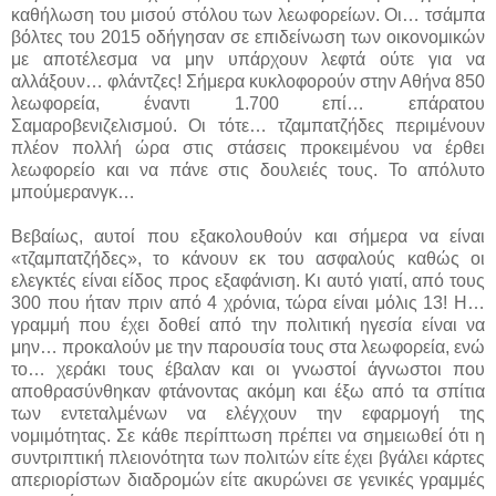
καθήλωση του μισού στόλου των λεωφορείων. Οι… τσάμπα
βόλτες του 2015 οδήγησαν σε επιδείνωση των οικονομικών
με αποτέλεσμα να μην υπάρχουν λεφτά ούτε για να
αλλάξουν… φλάντζες! Σήμερα κυκλοφορούν στην Αθήνα 850
λεωφορεία, έναντι 1.700 επί… επάρατου
Σαμαροβενιζελισμού. Οι τότε… τζαμπατζήδες περιμένουν
πλέον πολλή ώρα στις στάσεις προκειμένου να έρθει
λεωφορείο και να πάνε στις δουλειές τους. Το απόλυτο
μπούμερανγκ…
Βεβαίως, αυτοί που εξακολουθούν και σήμερα να είναι
«τζαμπατζήδες», το κάνουν εκ του ασφαλούς καθώς οι
ελεγκτές είναι είδος προς εξαφάνιση. Κι αυτό γιατί, από τους
300 που ήταν πριν από 4 χρόνια, τώρα είναι μόλις 13! Η…
γραμμή που έχει δοθεί από την πολιτική ηγεσία είναι να
μην… προκαλούν με την παρουσία τους στα λεωφορεία, ενώ
το… χεράκι τους έβαλαν και οι γνωστοί άγνωστοι που
αποθρασύνθηκαν φτάνοντας ακόμη και έξω από τα σπίτια
των εντεταλμένων να ελέγχουν την εφαρμογή της
νομιμότητας. Σε κάθε περίπτωση πρέπει να σημειωθεί ότι η
συντριπτική πλειονότητα των πολιτών είτε έχει βγάλει κάρτες
απεριορίστων διαδρομών είτε ακυρώνει σε γενικές γραμμές