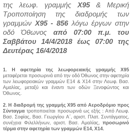
της λεωφ. γραμμής
Χ95
& Μερική
Τροποποίηση της διαδρομής των
γραμμών
Χ95 - 856
λόγω έργων στην
οδό Όθωνος
από 07:00 π.μ. του
Σαββάτου 14/4/2018 έως 07:00 της
Δευτέρας 16/4/2018
1. H αφετηρία της λεωφορειακής γραμμής Χ95
μεταφέρεται προσωρινά από την οδό Όθωνος στην αφετηρία
των λεωφορειακών γραμμών Ε14 & Χ14 στην Λεωφ. Βασ.
Αμαλίας, μεταξύ και έναντι των οδών Ξενοφώντος και
Όθωνος.
2. Η διαδρομή της γραμμής Χ95 από Αεροδρόμιο προς
Σύνταγμα
τροποποιείται προσωρινά ως εξής : Από Λεωφ.
Βασ. Σοφίας, Βασ. Γεωργίου Α΄, αριστ. Πλατ. Συντάγματος,
συνέχεια Φιλελλήνων, αριστ. Βασ. Αμαλίας,
προσωρινό
τέρμα στην αφετηρία των γραμμών Ε14, Χ14.