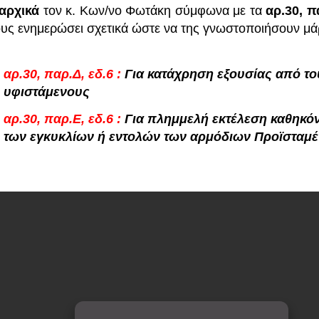
αρχικά
τον κ. Κων/νο Φωτάκη σύμφωνα με τα
αρ.30, π
ους ενημερώσει σχετικά ώστε να της γνωστοποιήσουν μά
αρ.30, παρ.Δ, εδ.6 :
Για κατάχρηση εξουσίας από το
υφιστάμενους
αρ.30,
παρ.Ε, εδ.6 :
Για πλημμελή εκτέλεση καθηκόν
των εγκυκλίων ή εντολών των αρμόδιων Προϊστα