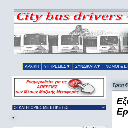
ΑΡΧΙΚΗ
ΥΠΗΡΕΣΙΕΣ▼
ΣΥΝΔΙΚΑΤΑ▼
ΝΟΜΟΙ & Ε
Τρίτη 
Εξ
Ερ
*