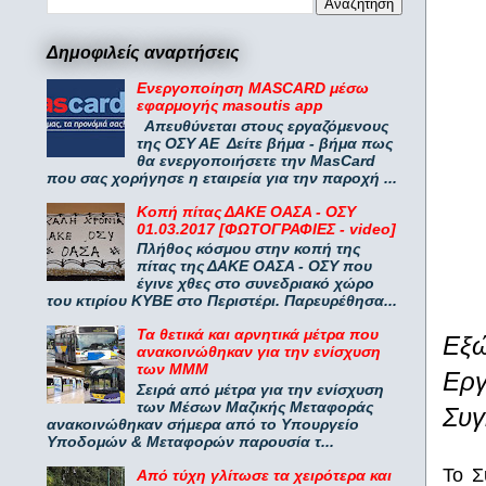
Δημοφιλείς αναρτήσεις
Ενεργοποίηση MASCARD μέσω
εφαρμογής masoutis app
Απευθύνεται στους εργαζόμενους
της ΟΣΥ ΑΕ Δείτε βήμα - βήμα πως
θα ενεργοποιήσετε την MasCard
που σας χορήγησε η εταιρεία για την παροχή ...
Κοπή πίτας ΔΑΚΕ ΟΑΣΑ - ΟΣΥ
01.03.2017 [ΦΩΤΟΓΡΑΦΙΕΣ - video]
Πλήθος κόσμου στην κοπή της
πίτας της ΔΑΚΕ ΟΑΣΑ - ΟΣΥ που
έγινε χθες στο συνεδριακό χώρο
του κτιρίου ΚΥΒΕ στο Περιστέρι. Παρευρέθησα...
Τα θετικά και αρνητικά μέτρα που
Εξώ
ανακοινώθηκαν για την ενίσχυση
των ΜΜΜ
Εργ
Σειρά από μέτρα για την ενίσχυση
των Μέσων Μαζικής Μεταφοράς
Συγ
ανακοινώθηκαν σήμερα από το Υπουργείο
Υποδομών & Μεταφορών παρουσία τ...
Το Σ
Από τύχη γλίτωσε τα χειρότερα και