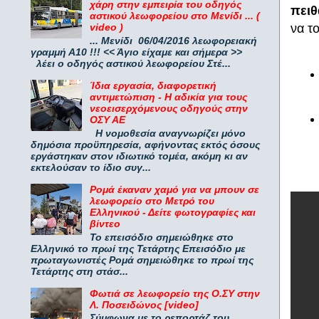
χάρη στην εμπειρία του οδηγός
πειθ
αστικού λεωφορείου στο Μενίδι ... (
να τ
video )
... Μενίδι 06/04/2016 λεωφορειακή
γραμμή Α10 !!! << Άγιο είχαμε και σήμερα >>
λέει ο οδηγός αστικού λεωφορείου Στέ...
Ίδια εργασία, διαφορετική
αντιμετώπιση - Η αδικία για τους
νεοεισερχόμενους οδηγούς στην
ΟΣΥ ΑΕ
Η νομοθεσία αναγνωρίζει μόνο
δημόσια προϋπηρεσία, αφήνοντας εκτός όσους
εργάστηκαν στον ιδιωτικό τομέα, ακόμη κι αν
εκτελούσαν το ίδιο συγ...
Ρομά έκαναν χαμό για να μπουν σε
λεωφορείο στο Μετρό του
Ελληνικού - Δείτε φωτογραφίες και
βίντεο
Το επεισόδιο σημειώθηκε στο
Ελληνικό το πρωί της Τετάρτης Επεισόδιο με
πρωταγωνιστές Ρομά σημειώθηκε το πρωί της
Τετάρτης στη στάσ...
Φωτιά σε λεωφορείο της Ο.ΣΥ στην
Λ. Ποσειδώνος [video]
Σύμφωνα με το ρεπορτάζ του