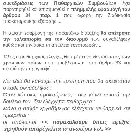
συνεδριάσεις των Πειθαρχικών Συμβουλίων
έχει
παρατηρηθεί και επισημανθεί η
πλημμελής εφαρμογή του
άρθρου 34 παρ. 1
που αφορά την διαδικασία
προκαταρκτικής εξέτασης ...
Η σωστή εφαρμογή της παραπάνω διάταξης
θα απέτρεπε
την ταλαιπωρία και τον διασυρμό
των συναδέλφων
καθώς και την άσκοπη απώλεια εργατοωρών ...
Τέλος ο πειθαρχικός έλεγχος θα πρέπει να γίνεται
εντός των
χρονικών ορίων
που προβλέπονται στο άρθρο 33 και
αφορά την παραγραφή ...
Και εδώ θα κάνουμε την ερώτηση που θα σκεφτόταν
ο κάθε συνάδελφος :
Όταν κάποιος προϊστάμενος δεν κάνει σωστά την
δουλειά του, δεν ελέγχεται πειθαρχικά ;
Μόνο ο απλός εργαζόμενος ελέγχεται πειθαρχικά και
τιμωρείται ;
οι υπόλοιποι
<< παρακαλούμε όπως εφεξής
τηρηθούν απαρέγκλιτα τα ανωτέρω κτλ. >>