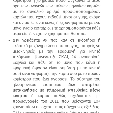
κομίστρου ή χρηματικό ποσό. Συγκρίνει το μέσο
όρο των ανανεώσεων παλιών μηνιαίων καρτών
με το συνολικό αριθμό προσωποποιημένων
καρτών που έχουν εκδοθεί μέχρι στιγμής, ακόμα
και αν αυτές είναι κενές ή έχουν φορτιστεί με ένα
μόνο ενιαίο εισιτήριο, είτε χρησιμοποιούνται κάθε
μέρα είτε δεν έχουν χρησιμοποιηθεί ποτέ.
Δεν χρειάζεται να πας καν σε εκδοτήριο ή
εκδοτικό μηχάνημα λέει ο υπουργός, μπορείς να
μετακινηθείς με την εφαρμογή για κινητό
τηλέφωνο [συνέντευξη ΣΚΑΙ, 24 Ιανουαρίου].
Ξεχνάει και πάλι ότι το μόνο που κάνει η
εφαρμογή (εφόσον είναι συμβατή με το κινητό
σου) είναι να φορτίζει την κάρτα σου με το προϊόν
κομίστρου που έχει αγοράσει. Το σύστημα του
ηλεκτρονικού εισιτηρίου
δεν επιτρέπει
μετακινήσεις με πληρωμή απευθείας μέσω
κινητού
ή κάρτας καθώς σχεδιάστηκε με
προδιαγραφές του 2011 που βρίσκονται 10+
χρόνια πίσω σε σχέση με τις σύγχρονες εξελίξεις.