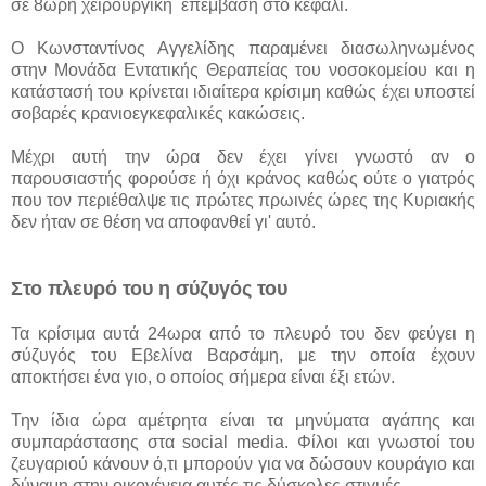
σε 8ωρη χειρουργική επέμβαση στο κεφάλι.
Ο Κωνσταντίνος Αγγελίδης παραμένει διασωληνωμένος
στην Μονάδα Εντατικής Θεραπείας του νοσοκομείου και η
κατάστασή του κρίνεται ιδιαίτερα κρίσιμη καθώς έχει υποστεί
σοβαρές κρανιοεγκεφαλικές κακώσεις.
Μέχρι αυτή την ώρα δεν έχει γίνει γνωστό αν ο
παρουσιαστής φορούσε ή όχι κράνος καθώς ούτε ο γιατρός
που τον περιέθαλψε τις πρώτες πρωινές ώρες της Κυριακής
δεν ήταν σε θέση να αποφανθεί γι' αυτό.
Στο πλευρό του η σύζυγός του
Τα κρίσιμα αυτά 24ωρα από το πλευρό του δεν φεύγει η
σύζυγός του Εβελίνα Βαρσάμη, με την οποία έχουν
αποκτήσει ένα γιο, ο οποίος σήμερα είναι έξι ετών.
Την ίδια ώρα αμέτρητα είναι τα μηνύματα αγάπης και
συμπαράστασης στα social media. Φίλοι και γνωστοί του
ζευγαριού κάνουν ό,τι μπορούν για να δώσουν κουράγιο και
δύναμη στην οικογένεια αυτές τις δύσκολες στιγμές.