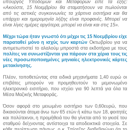
υπουργός Υποδομών και Μεταφορών είπε τα εξής:
«Ακούστε, 15 Νοεμβρίου θα σταματήσουν να πωλούνται
από τις αστικές συγκοινωνίες τα χάρτινα εισιτήρια και θα
υπάρχει και ημερομηνία λήξης είναι προφανές. Μπορεί να
είναι λίγες ημέρες αργότερα, μπορεί να είναι και στις 15».
Μέχρι τώρα ήταν γνωστό ότι μέχρι τις 15 Νοεμβρίου είχε
παραταθεί μόνο η ισχύς των καρτών
Οκτωβρίου για να
αντιμετωπιστεί το αλαλούμ μπροστά στα εκδοτήρια με τους
πολίτες να συνωστίζονται για πάρουν στα χέρια τους τις
νέες προσωποποιημένες μηνιαίες ηλεκτρονικές κάρτες
μετακίνησης.
Πλέον, τοποθετώντας στα ειδικά μηχανήματα 1,40 ευρώ οι
επιβάτες μπορούν να προμηθευτούν το μεμονωμένο
ηλεκτρονικό εισιτήριο, που ισχύει για 90 λεπτά για όλα τα
Μέσα Μαζικής Μεταφοράς.
Όσον αφορά στο μειωμένο εισιτήριο των 0,60ευρώ, που
δικαιούνται άτομα άνω των 65 ετών ή κάτω των 18, φοιτητές
και πολύτεκνοι, η προμήθειά του θα γίνεται από το γκισέ του
σταθμού δείχνοντας αντίστοιχα τα αποδεικτικά στοιχεία. Σε
κάθε περίπτωση πάντως, ο κ. Σπίρτζης διαβεβαιώνει ότι το