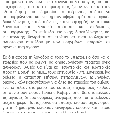
επισημαίνει στον εσωτερικό κανονισμό λειτουργίας του, «οι
επιχειρήσεις που από τη φύση τους έχουν ως σκοπό την
εξυπηρέτηση του δημοσίου συμφέροντος πρέπει να
συμμορφώνονται και να τηρούν υψηλά πρότυπα εταιρικής
διακυβέρνησης και διαφάνειας και να εφαρμόζουν ποιοτικά
λογιστικά και ελεγκτικά πρότυπα και διαδικασίες
συμμόρφωσης. Το επίπεδο εταιρικής διακυβέρνησης και
ενημέρωσης θεωρείται ότι πρέπει να είναι τουλάχιστον
αντίστοιχου επιπέδου με των εισηγμένων εταιρειών σε
οργανωμένη αγορά».
Σε ό,τι αφορά τη λογοδοσία, τόσο το υπερταμείο όσο και οι
εταιρείες που θα ελέγχει θα δημιουργήσουν τεράστιο όγκο
αναφορών. Αυτές θα είναι και εσωτερικές και εξωτερικές
προς τη Βουλή, τα ΜΜΕ, τους επενδυτές κ.λπ. Συγκεκριμένα
ορίζεται η κατάρτιση ετήσιων πεπραγμένων, τριμηνιαίων
οικονομικών καταστάσεων για όλες τις εταιρείες του ομίλου,
ενώ επιπλέον στο μέτρο που κάποιες επιχειρήσεις κριθούν
ότι συνιστούν φορείς Γενικής Κυβέρνησης, θα υποβάλλουν
τις μηνιαίες δημοσιονομικές αναφορές που ήδη υπέβαλλαν
μέχρι σήμερα. Ταυτόχρονα, θα υπάρχει έτοιμος μηχανισμός,
για τη δημιουργία έκτακτων αναφορών εφόσον κάτι τέτοιο
ζητηθεί π.χ. από τον μέτοχο ή τη ελληνική Βουλή.