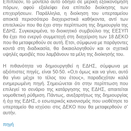
Επιπλέον, το μοντέλο αυτό οδηγεί σε μερική εξοικονόμηση
πόρων, αφού εξαλείφει ένα επίπεδο διοίκησης των
επιχειρήσεων. Παράλληλα, η διοίκηση του υπερταμείου
αποκτά περισσότερο διαχειριστικά καθήκοντα, αντί των
επιτελικών που θα έχει στην περίπτωση της δημιουργία της
ΕΔΗΣ. Συγκεκριμένα, το διοικητικό συμβούλιο της ΕΕΣΥΠ
θα έχει πιο ενεργό συμμετοχή στη διαχείριση των 18 ΔΕΚΟ
που θα μεταφερθούν σε αυτή. Ετσι, σύμφωνα με παράγοντες
κοντά στη διαδικασία, θα δικαιολογηθούν και οι σχετικά
υψηλές αμοιβές που λαμβάνουν τα μέλη της διοίκησής του.
Η πιθανότητα να δημιουργηθεί η ΕΔΗΣ, σύμφωνα με
αξιόπιστες πηγές, είναι 50-50. «Ο,τι όμως και να γίνει, αυτό
θα γίνει μέχρι το τέλος του έτους», παραδεχόταν καλά
ενημερωμένη πηγή. Σημειώνεται ότι στην περίπτωση που
επιλεγεί το σενάριο της κατάργησης της ΕΔΗΣ, απαιτείται
νομοθετική ρύθμιση. Πάντως, ανεξαρτήτως της δημιουργίας
ή όχι της ΕΔΗΣ, ο εσωτερικός κανονισμός που υιοθέτησε το
υπερταμείο θα ισχύσει στις ΔΕΚΟ που θα μεταφερθούν σ’
αυτήν.
πηγή