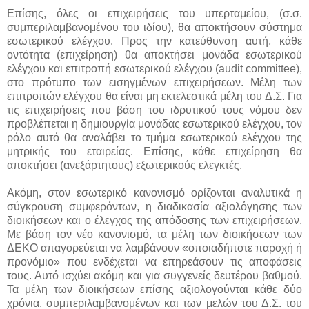
Επίσης, όλες οι επιχειρήσεις του υπερταμείου, (σ.σ.
συμπεριλαμβανομένου του ιδίου), θα αποκτήσουν σύστημα
εσωτερικού ελέγχου. Προς την κατεύθυνση αυτή, κάθε
οντότητα (επιχείρηση) θα αποκτήσει μονάδα εσωτερικού
ελέγχου και επιτροπή εσωτερικού ελέγχου (audit committee),
στο πρότυπο των εισηγμένων επιχειρήσεων. Μέλη των
επιτροπών ελέγχου θα είναι μη εκτελεστικά μέλη του Δ.Σ. Για
τις επιχειρήσεις που βάση του ιδρυτικού τους νόμου δεν
προβλέπεται η δημιουργία μονάδας εσωτερικού ελέγχου, τον
ρόλο αυτό θα αναλάβει το τμήμα εσωτερικού ελέγχου της
μητρικής του εταιρείας. Επίσης, κάθε επιχείρηση θα
αποκτήσει (ανεξάρτητους) εξωτερικούς ελεγκτές.
Ακόμη, στον εσωτερικό κανονισμό ορίζονται αναλυτικά η
σύγκρουση συμφερόντων, η διαδικασία αξιολόγησης των
διοικήσεων και ο έλεγχος της απόδοσης των επιχειρήσεων.
Με βάση τον νέο κανονισμό, τα μέλη των διοικήσεων των
ΔΕΚΟ απαγορεύεται να λαμβάνουν «οποιαδήποτε παροχή ή
προνόμιο» που ενδέχεται να επηρεάσουν τις αποφάσεις
τους. Αυτό ισχύει ακόμη και για συγγενείς δευτέρου βαθμού.
Τα μέλη των διοικήσεων επίσης αξιολογούνται κάθε δύο
χρόνια, συμπεριλαμβανομένων και των μελών του Δ.Σ. του