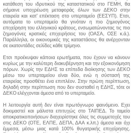
κατάθεση του ιδρυτικού της καταστατικού στο ΓΕΜΗ, θα
σήμαινε υποχρέωση μεταφοράς όλων των ΔΕΚΟ στην
εταιρεία και κατ’ επέκταση στο υπερταμείο (ΕΕΣΥΠ). Ετσι,
αυτόματα το υπερταμείο θα γινόταν η πιο ζημιογόνος
επιχείρηση του ελληνικού κράτους, ενσωματώνοντας τις πιο
ζημιογόνες κρατικές επιχειρήσεις του (ΟΑΣΑ, ΟΣΕ κ.ά.).
Παράλληλα, οι οικονομικές της καταστάσεις θα ανέρχονταν
σε εκατοντάδες σελίδες κάθε τρίμηνο.
Ετσι προέκυψαν κάποια ερωτήματα, που έχουν να κάνουν
κυρίως με την καλύτερη διακυβέρνηση και την εξοικονόμηση
πόρων. Χωρίς την ΕΔΗΣ τα επίπεδα διοίκησης των ΔΕΚΟ
μέσω του υπερταμείου είναι δύο, ενώ η σύστασή της
εταιρείας προσθέτει ένα επιπλέον. Στην πρώτη περίπτωση,
δηλαδή στην περίπτωση που δεν συσταθεί η ΕΔΗΣ, τότε οι
ΔΕΚΟ ελέγχονται άμεσα από το υπερταμείο.
Η λειτουργία αυτή δεν είναι πρωτόγνωρο φαινόμενο. Εχει
δοκιμαστεί και μάλιστα επιτυχώς στο ΤΑΙΠΕΔ. Το ταμείο
αποκρατικοποιήσεων διαχειρίστηκε όλες τις συμμετοχές του
στις ΔΕΚΟ (ΟΤΕ, ΕΛΠΕ, ΔΕΠΑ, ΔΑΑ κ.λπ.) άμεσα και όχι
έμμεσα, μέσω μιας κατά 100% θυγατρικής επιχείρησης.