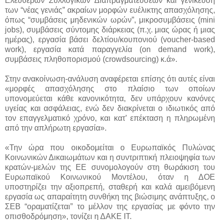
Ελεύθερων Συλλογικών Διαπραγματεύσεων και γενίκευση
των “νέας γενιάς” ακραίων μορφών ευέλικτης απασχόλησης,
όπως “συμβάσεις μηδενικών ωρών”, μικροσυμβάσεις (mini
jobs), συμβάσεις σύντομης διάρκειας (π.χ. μιας ώρας ή μιας
ημέρας), εργασία βάσει δελτίου/κουπονιού (voucher-based
work), εργασία κατά παραγγελία (on demand work),
συμβάσεις πληθοπορισμού (crowdsourcing) κ.ά».
Στην ανακοίνωση-ανάλυση αναφέρεται επίσης ότι αυτές είναι
«μορφές απασχόλησης στο πλαίσιο των οποίων
υπονομεύεται κάθε κανονικότητα, δεν υπάρχουν κανόνες
υγείας και ασφάλειας, ενώ δεν διακρίνεται ο ιδιωτικός από
τον επαγγελματικό χρόνο, και κατ’ επέκταση η πληρωμένη
από την απλήρωτη εργασία».
«Την ώρα που οικοδομείται ο Ευρωπαϊκός Πυλώνας
Κοινωνικών Δικαιωμάτων και η συντριπτική πλειοψηφία των
κρατών-μελών της ΕΕ συνομολογούν στη θωράκιση του
Ευρωπαϊκού Κοινωνικού Μοντέλου, όταν η ΔΟΕ
υποστηρίζει την αξιοπρεπή, σταθερή και καλά αμειβόμενη
εργασία ως απαραίτητη συνθήκη της βιώσιμης ανάπτυξης, ο
ΣΕΒ “οραματίζεται” το μέλλον της εργασίας με φόντο την
οπισθοδρόμηση», τονίζει η ΔΑΚΕ ΙΤ.