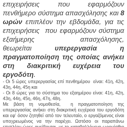
επιχειρήσεις που εφαρμόζουν
πενθήμερο σύστημα απασχόλησης και
8
ωρών
επιπλέον την εβδομάδα, για τις
επιχειρήσεις που εφαρμόζουν σύστημα
εξαήμερης απασχόλησης,
θεωρείται
υπερεργασία η
πραγματοποίηση της οποίας ανήκει
στη διακριτική ευχέρεια του
εργοδότη
.
- Οι 5 ώρες υπερεργασίας επί πενθημέρου είναι:
41η, 42η,
43η, 44η, 45η και
- Οι 8 ώρες για το σύστημα του εξαημέρου είναι:
41η, 42η,
43η, 44η, 45η, 46η, 47η, 48η.
Με βάση τη νομοθεσία, η
πραγματοποίηση της
υπερεργασίας ανήκει στη διακριτική ευχέρεια του εργοδότη
και εφ' όσον ζητηθεί από τον τελευταίο, ο εργαζόμενος είναι
υποχρεωμένος να την παρέχει. Ωστόσο οι
παραπάνω
επιπλέον ώρες
αμείβονται με το καταβαλλόμενο ωρομίσθιο