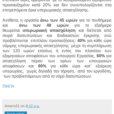
προσαυξημένο κατά 20% και δεν συνυπολογίζονται στα
επιτρεπόμενα όρια υπερωριακής απασχόλησης.
Αντίθετα, η εργασία
άνω των 45 ωρών
για το πενθήμερο
και
άνω των 48 ωρών
για το εξαήμερο
θεωρείται
υπερωριακή απασχόληση
και διέπεται από
σειρά διατυπώσεων και διαδικασιών έγκρισης ενώ
προβλέπονται επιπλέον προσαυξήσεις:
40%
για κάθε ώρα
νόμιμης υπερωριακής απασχόλησης
μέχρι τη συμπλήρωση
των 120 ωρών ετησίως ή εντός του πλαισίου των
εξαμηνιαίων αποφάσεων του υπουργού Εργασίας,
60%
για
απασχόληση πέραν των ορίων των υπουργικών
αποφάσεων
και
80%
για κάθε ώρα κατ´ εξαίρεση
υπερωρίας, χωρίς δηλαδή την τήρηση, από τον εργοδότη,
των προβλεπόμενων από το νόμο διατυπώσεων.
ΠΗΓΗ
drivers21
on
8:12 μ.μ.
Κοινή χρήση