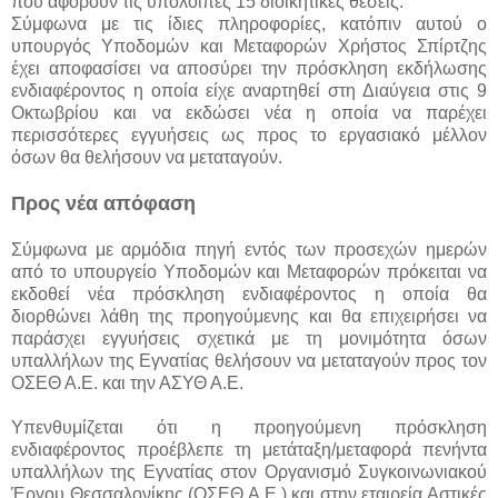
που αφορούν τις υπόλοιπες 15 διοικητικές θέσεις.
Σύμφωνα με τις ίδιες πληροφορίες, κατόπιν αυτού ο
υπουργός Υποδομών και Μεταφορών Χρήστος Σπίρτζης
έχει αποφασίσει να αποσύρει την πρόσκληση εκδήλωσης
ενδιαφέροντος η οποία είχε αναρτηθεί στη Διαύγεια στις 9
Οκτωβρίου και να εκδώσει νέα η οποία να παρέχει
περισσότερες εγγυήσεις ως προς το εργασιακό μέλλον
όσων θα θελήσουν να μεταταγούν.
Προς νέα απόφαση
Σύμφωνα με αρμόδια πηγή εντός των προσεχών ημερών
από το υπουργείο Υποδομών και Μεταφορών πρόκειται να
εκδοθεί νέα πρόσκληση ενδιαφέροντος η οποία θα
διορθώνει λάθη της προηγούμενης και θα επιχειρήσει να
παράσχει εγγυήσεις σχετικά με τη μονιμότητα όσων
υπαλλήλων της Εγνατίας θελήσουν να μεταταγούν προς τον
ΟΣΕΘ Α.Ε. και την ΑΣΥΘ Α.Ε.
Υπενθυμίζεται ότι η προηγούμενη πρόσκληση
ενδιαφέροντος προέβλεπε τη μετάταξη/μεταφορά πενήντα
υπαλλήλων της Εγνατίας στον Οργανισμό Συγκοινωνιακού
Έργου Θεσσαλονίκης (ΟΣΕΘ Α.Ε.) και στην εταιρεία Αστικές