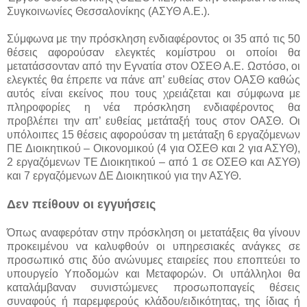
Συγκοινωνίες Θεσσαλονίκης (ΑΣΥΘ Α.Ε.).
Σύμφωνα με την πρόσκληση ενδιαφέροντος οι 35 από τις 50
θέσεις αφορούσαν ελεγκτές κομίστρου οι οποίοι θα
μετατάσσονταν από την Εγνατία στον ΟΣΕΘ Α.Ε. Ωστόσο, οι
ελεγκτές θα έπρεπε να πάνε απ’ ευθείας στον ΟΑΣΘ καθώς
αυτός είναι εκείνος που τους χρειάζεται και σύμφωνα με
πληροφορίες η νέα πρόσκληση ενδιαφέροντος θα
προβλέπει την απ’ ευθείας μετάταξή τους στον ΟΑΣΘ. Οι
υπόλοιπες 15 θέσεις αφορούσαν τη μετάταξη 6 εργαζόμενων
ΠΕ Διοικητικού – Οικονομικού (4 για ΟΣΕΘ και 2 για ΑΣΥΘ),
2 εργαζόμενων ΤΕ Διοικητικού – από 1 σε ΟΣΕΘ και ΑΣΥΘ)
και 7 εργαζόμενων ΔΕ Διοικητικού για την ΑΣΥΘ.
Δεν πείθουν οι εγγυήσεις
Όπως αναφερόταν στην πρόσκληση οι μετατάξεις θα γίνουν
προκειμένου να καλυφθούν οι υπηρεσιακές ανάγκες σε
προσωπικό στις δύο ανώνυμες εταιρείες που εποπτεύει το
υπουργείο Υποδομών και Μεταφορών. Οι υπάλληλοι θα
καταλάμβαναν συνιστώμενες προσωποπαγείς θέσεις
συναφούς ή παρεμφερούς κλάδου/ειδικότητας, της ίδιας ή