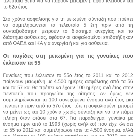
τελευταία 5ετία για να πάρουν μειωμένη, αφού κλείσουν και
το 62ο έτος.
Στο χρόνο ασφάλισης για τη μειωμένη σύνταξη που πρέπει
να συμπληρώνεται τα τελευταία 5 έτη πριν από τη
συνταξιοδότηση μετρούν το διάστημα ανεργίας και το
διάστημα ασθένειας, εφόσον οι ασφαλισμένοι επιδοτήθηκαν
από ΟΑΕΔ και ΙΚΑ για ανεργία ή και για ασθένεια.
Οι παγίδες στη μειωμένη για τις γυναίκες που
έκλεισαν τα 55
Γυναίκες που έκλεισαν το 55ο έτος το 2011 και το 2012
παίρνουν μειωμένη με 4.500 ημέρες ασφάλισης από τα 56
και τα 57 και θα πρέπει να έχουν 100 ημέρες ανά έτος στην
πενταετία που προηγείται της αίτησης. Αν όμως δεν
συμπληρώνονται τα 100 συνεχόμενα ένσημα ανά έτος μια
πενταετία πριν από το 57ο έτος, τότε η ασφαλισμένη μπορεί
να μείνει ως και 10 χρόνια χωρίς σύνταξη και να την πάρει
πλήρη όταν φτάσει στα 67. Για παράδειγμα, γυναίκα με
ένσημα πριν από το 1993 (χωρίς ανήλικο) που είχε κλείσει
τα 55 το 2012 και συμπλήρωσε τότε τα 4.500 ένσημα, αλλά