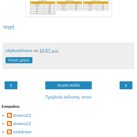
πηγή
citybusdrivers
on
10:57 μ.μ.
Κοινή χρήση
‹
›
Αρχική σελίδα
Προβολή έκδοσης ιστού
Συνεργάτες
drivers21
drivers22
nickdriver