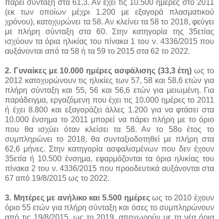
πάρει σύνταξη στα 61,3. Αν έχει τις 10.500 ημέρες στο 2011
(εκ των οποίων μέχρι 1.200 με εξαγορά πλασματικού
χρόνου), κατοχυρώνει τα 58. Αν κλείνει τα 58 το 2018, φεύγει
με πλήρη σύνταξη στα 60. Στην κατηγορία της 35ετίας
ισχύουν τα όρια ηλικίας του πίνακα 1 του ν. 4336/2015 που
αυξάνονται από τα 58 ή τα 59 το 2015 στα 62 το 2022.
2. Γυναίκες με 10.000 ημέρες ασφάλισης (33,3 έτη)
ως το
2012 κατοχυρώνουν τις ηλικίες των 57, 58 και 58,6 ετών για
πλήρη σύνταξη και 55, 56 και 56,6 ετών για μειωμένη. Για
παράδειγμα, εργαζόμενη που έχει τις 10.000 ημέρες το 2011
ή έχει 8.800 και εξαγοράζει άλλες 1.200 για να φτάσει στα
10.000 ένσημα το 2011 μπορεί να πάρει πλήρη με το όριο
που θα ισχύει όταν κλείσει τα 58. Αν το 58ο έτος το
συμπληρώνει το 2018, θα συνταξιοδοτηθεί με πλήρη στα
62,6 μήνες. Στην κατηγορία ασφαλισμένων που δεν έχουν
35ετία ή 10.500 ένσημα, εφαρμόζονται τα όρια ηλικίας του
πίνακα 2 του ν. 4336/2015 που προοδευτικά αυξάνονται στα
67 από 19/8/2015 ως το 2022.
3. Mητέρες με ανήλικο και 5.500 ημέρες
ως το 2010 έχουν
όριο 55 ετών για πλήρη σύνταξη και όσες το συμπληρώνουν
από τις 19/8/2015, ως το 2019, αποχωρούν με τα νέα όρια