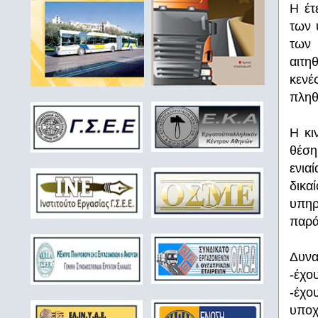
Η έτ
των 
των 
αιτη
κενέ
πληθ
Η κι
θέση
ενια
δικα
υπηρ
παρά
Δυνα
-έχο
-έχο
υποχ