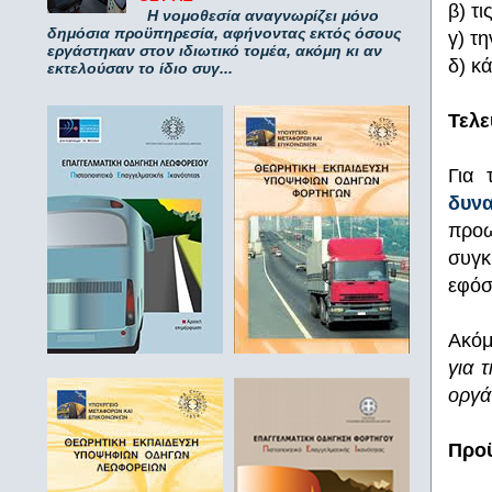
β) τ
Η νομοθεσία αναγνωρίζει μόνο
δημόσια προϋπηρεσία, αφήνοντας εκτός όσους
γ) τ
εργάστηκαν στον ιδιωτικό τομέα, ακόμη κι αν
δ) κ
εκτελούσαν το ίδιο συγ...
Τελε
Για 
δυν
προω
συγκ
εφόσ
Ακόμ
για 
οργά
Προ