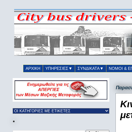
ΑΡΧΙΚΗ
ΥΠΗΡΕΣΙΕΣ▼
ΣΥΝΔΙΚΑΤΑ▼
ΝΟΜΟΙ & Ε
Παρασκ
Κι
με
*