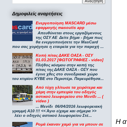
Δημοφιλείς αναρτήσεις
Ενεργοποίηση MASCARD μέσω
εφαρμογής masoutis app
Απευθύνεται στους εργαζόμενους
της ΟΣΥ ΑΕ Δείτε βήμα - βήμα πως
θα ενεργοποιήσετε την MasCard
που σας χορήγησε η εταιρεία για την παροχή ...
Κοπή πίτας ΔΑΚΕ ΟΑΣΑ - ΟΣΥ
01.03.2017 [ΦΩΤΟΓΡΑΦΙΕΣ - video]
Πλήθος κόσμου στην κοπή της
πίτας της ΔΑΚΕ ΟΑΣΑ - ΟΣΥ που
έγινε χθες στο συνεδριακό χώρο
του κτιρίου ΚΥΒΕ στο Περιστέρι. Παρευρέθησα...
Από τύχη γλίτωσε τα χειρότερα και
χάρη στην εμπειρία του οδηγός
αστικού λεωφορείου στο Μενίδι ... (
video )
... Μενίδι 06/04/2016 λεωφορειακή
γραμμή Α10 !!! << Άγιο είχαμε και σήμερα >>
λέει ο οδηγός αστικού λεωφορείου Στέ...
Η α
Ρομά έκαναν χαμό για να μπουν σε