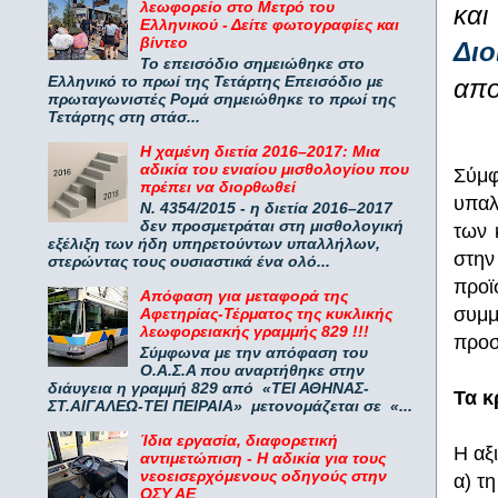
λεωφορείο στο Μετρό του
και
Ελληνικού - Δείτε φωτογραφίες και
βίντεο
Διο
Το επεισόδιο σημειώθηκε στο
Ελληνικό το πρωί της Τετάρτης Επεισόδιο με
απο
πρωταγωνιστές Ρομά σημειώθηκε το πρωί της
Τετάρτης στη στάσ...
Η χαμένη διετία 2016–2017: Μια
αδικία του ενιαίου μισθολογίου που
Σύμφ
πρέπει να διορθωθεί
υπαλ
Ν. 4354/2015 - η διετία 2016–2017
δεν προσμετράται στη μισθολογική
των 
εξέλιξη των ήδη υπηρετούντων υπαλλήλων,
στην
στερώντας τους ουσιαστικά ένα ολό...
προϊ
Απόφαση για μεταφορά της
συμμ
Αφετηρίας-Τέρματος της κυκλικής
λεωφορειακής γραμμής 829 !!!
προσ
Σύμφωνα με την απόφαση του
Ο.Α.Σ.Α που αναρτήθηκε στην
διάυγεια η γραμμή 829 από «ΤΕΙ ΑΘΗΝΑΣ-
Τα κ
ΣΤ.ΑΙΓΑΛΕΩ-ΤΕΙ ΠΕΙΡΑΙΑ» μετονομάζεται σε «...
Ίδια εργασία, διαφορετική
Η αξ
αντιμετώπιση - Η αδικία για τους
νεοεισερχόμενους οδηγούς στην
α) τ
ΟΣΥ ΑΕ