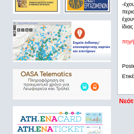
-έχο
περι
έχου
ίδια
πηγ
Post
Ετικ
Νεότ