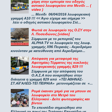
χάρη στην εμπειρία του οδηγός
αστικού λεωφορείου στο Μενίδι ... (
video )
... Μενίδι 06/04/2016 λεωφορειακή
γραμμή Α10 !!! << Άγιο είχαμε και σήμερα >>
λέει ο οδηγός αστικού λεωφορείου Στέ...
Φωτιά σε λεωφορείο της Ο.ΣΥ στην
Λ. Ποσειδώνος [video]
Σύμφωνα με το ρεπορτάζ του
ALPHA TV το λεωφορείο της λεωφ.
γραμμής Χ96 Πειραιάς - Αεροδρόμιο
κινούνταν με κατεύθυνση από Αεροδρόμιο...
Απόφαση για μεταφορά της
Αφετηρίας-Τέρματος της κυκλικής
λεωφορειακής γραμμής 829 !!!
Σύμφωνα με την απόφαση του
Ο.Α.Σ.Α που αναρτήθηκε στην
διάυγεια η γραμμή 829 από «ΤΕΙ ΑΘΗΝΑΣ-
ΣΤ.ΑΙΓΑΛΕΩ-ΤΕΙ ΠΕΙΡΑΙΑ» μετονομάζεται σε «...
Ρομά έκαναν χαμό για να μπουν σε
λεωφορείο στο Μετρό του
Ελληνικού - Δείτε φωτογραφίες και
βίντεο
Το επεισόδιο σημειώθηκε στο
Ελληνικό το πρωί της Τετάρτης Επεισόδιο με