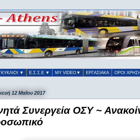
ΓΚΥΚΛΙΟΙ ▼
Ε.Σ.Σ.Ε ▼
ΜΥ VIDEO▼
ΕΡΓΑΣΙΑΚΑ
ΟΡΟΙ ΧΡΗΣ
ευή 12 Μαΐου 2017
νητά Συνεργεία ΟΣΥ ~ Ανακοί
οσωπικό