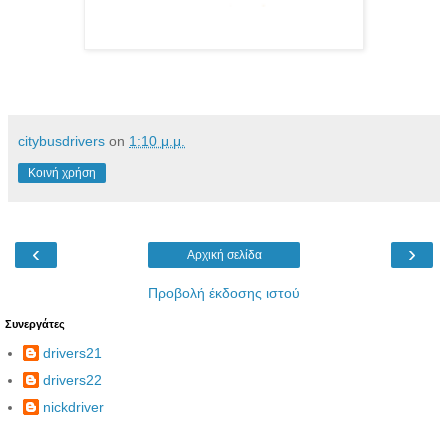
citybusdrivers
on
1:10 μ.μ.
Κοινή χρήση
‹
›
Αρχική σελίδα
Προβολή έκδοσης ιστού
Συνεργάτες
drivers21
drivers22
nickdriver