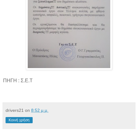
ΠΗΓΗ : Σ.Ε.Τ
drivers21
on
8:52 μ.μ.
Κοινή χρήση