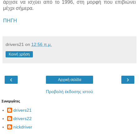
άρχισε να ισχύει από το 1996, στη μορφή που επιβιώνει
μέχρι σήμερα.
ΠΗΓΗ
drivers21
on
12:56 π.μ.
Κοινή χρήση
‹
›
Αρχική σελίδα
Προβολή έκδοσης ιστού
Συνεργάτες
drivers21
drivers22
nickdriver