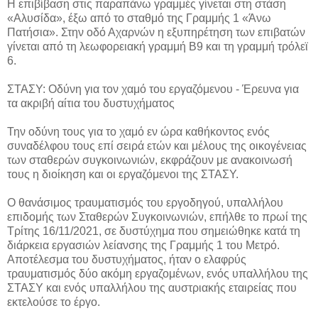
Η επιβίβαση στις παραπάνω γραμμές γίνεται στη στάση
«Αλυσίδα», έξω από το σταθμό της Γραμμής 1 «Άνω
Πατήσια». Στην οδό Αχαρνών η εξυπηρέτηση των επιβατών
γίνεται από τη λεωφορειακή γραμμή Β9 και τη γραμμή τρόλεϊ
6.
ΣΤΑΣΥ: Οδύνη για τον χαμό του εργαζόμενου - Έρευνα για
τα ακριβή αίτια του δυστυχήματος
Την οδύνη τους για το χαμό εν ώρα καθήκοντος ενός
συναδέλφου τους επί σειρά ετών και μέλους της οικογένειας
των σταθερών συγκοινωνιών, εκφράζουν με ανακοινωσή
τους η διοίκηση και οι εργαζόμενοι της ΣΤΑΣΥ.
Ο θανάσιμος τραυματισμός του εργοδηγού, υπαλλήλου
επιδομής των Σταθερών Συγκοινωνιών, επήλθε το πρωί της
Τρίτης 16/11/2021, σε δυστύχημα που σημειώθηκε κατά τη
διάρκεια εργασιών λείανσης της Γραμμής 1 του Μετρό.
Αποτέλεσμα του δυστυχήματος, ήταν ο ελαφρύς
τραυματισμός δύο ακόμη εργαζομένων, ενός υπαλλήλου της
ΣΤΑΣΥ και ενός υπαλλήλου της αυστριακής εταιρείας που
εκτελούσε το έργο.