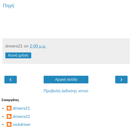
Πηγή
drivers21
on
2:00 μ.μ.
Κοινή χρήση
‹
›
Αρχική σελίδα
Προβολή έκδοσης ιστού
Συνεργάτες
drivers21
drivers22
nickdriver